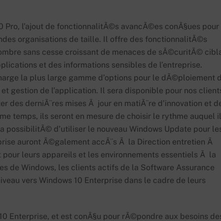
0 Pro, l’ajout de fonctionnalitÃ©s avancÃ©es conÃ§ues pour
s organisations de taille. Il offre des fonctionnalitÃ©s
ombre sans cesse croissant de menaces de sÃ©curitÃ© cibl
plications et des informations sensibles de l’entreprise.
arge la plus large gamme d’options pour le dÃ©ploiement 
et gestion de l’application. Il sera disponible pour nos client
iter des derniÃ¨res mises Ã jour en matiÃ¨re d’innovation et d
e temps, ils seront en mesure de choisir le rythme auquel i
a possibilitÃ© d’utiliser le nouveau Windows Update pour le
reprise auront Ã©galement accÃ¨s Ã la Direction entretien Ã
our leurs appareils et les environnements essentiels Ã la
es de Windows, les clients actifs de la Software Assurance
iveau vers Windows 10 Enterprise dans le cadre de leurs
10 Enterprise, et est conÃ§u pour rÃ©pondre aux besoins de