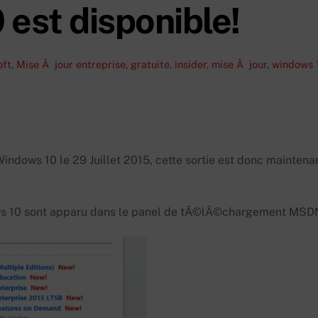
 est disponible!
oft
,
Mise Ã jour
entreprise
,
gratuite
,
insider
,
mise Ã jour
,
windows 
Windows 10 le 29 Juillet 2015, cette sortie est donc maintena
ows 10 sont apparu dans le panel de tÃ©lÃ©chargement MSD