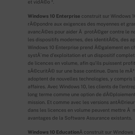
et vidÃ©o *.
Windows 10 Enterprise
construit sur Windows 1
rÃ©pondre aux exigences des moyennes et grande
avancÃ©es pour aider Ã protÃ©ger contre le n
les dispositifs modernes, des identitÃ©s, des ap
Windows 10 Enterprise prend Ã©galement en ch
systÃ¨me d’exploitation et un dispositif complet 
de licences en volume, afin qu’ils puissent prof
sÃ©curitÃ© sur une base continue. Dans le mÃªm
adoptent de nouvelles technologies, y compris l
affaires. Avec Windows 10, les clients de l’ent
long terme comme une option de dÃ©ploiement p
mission. Et comme avec les versions antÃ©rieur
dans les licences en volume peuvent mettre Ã n
avantages de la Software Assurance existants.
Windows 10 Education
Â construit sur Windows 