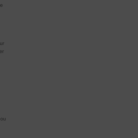
le
ur
er
 ou