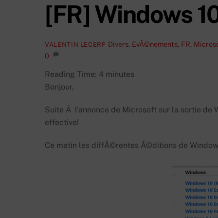
[FR] Windows 10
Divers
,
EvÃ©nements
,
FR
,
Micros
VALENTIN LECERF
0
Reading Time:
4
minutes
Bonjour,
Suite Ã l’annonce de Microsoft sur la sortie de 
effective!
Ce matin les diffÃ©rentes Ã©ditions de Wind