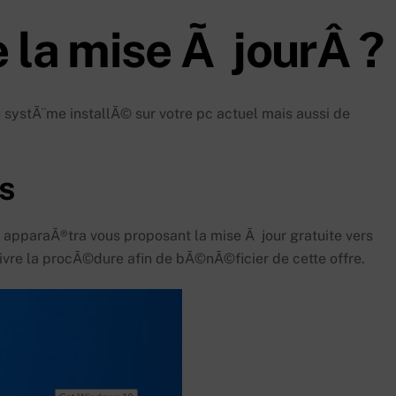
 la mise Ã jourÂ ?
 systÃ¨me installÃ© sur votre pc actuel mais aussi de
s
e apparaÃ®tra vous proposant la mise Ã jour gratuite vers
uivre la procÃ©dure afin de bÃ©nÃ©ficier de cette offre.