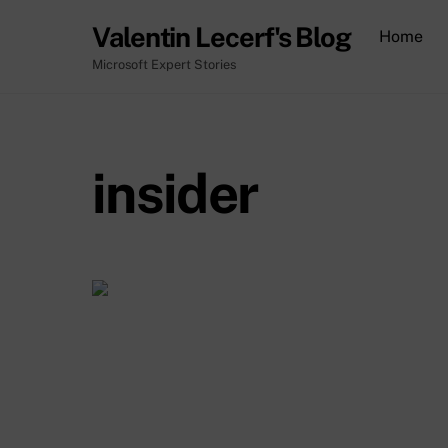
Skip
Valentin Lecerf's Blog
Home
to
content
Microsoft Expert Stories
insider