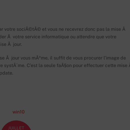
ar votre sociÃ©tÃ© et vous ne recevrez donc pas la mise Ã
r Ã votre service informatique ou attendre que votre
ise Ã jour.
ise Ã jour vous mÃªme, il suffit de vous procurer l’image de
re systÃ¨me. C’est la seule faÃ§on pour effectuer cette mise
update.
JUILLET