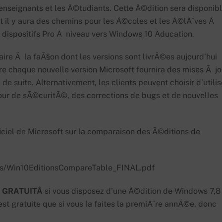
 enseignants et les Ã©tudiants. Cette Ã©dition sera disponib
t il y aura des chemins pour les Ã©coles et les Ã©lÃ¨ves Ã
dispositifs Pro Ã niveau vers Windows 10 Ãducation.
laire Ã la faÃ§on dont les versions sont livrÃ©es aujourd’hui
re chaque nouvelle version Microsoft fournira des mises Ã jo
e suite. Alternativement, les clients peuvent choisir d’utilis
our de sÃ©curitÃ©, des corrections de bugs et de nouvelles
iciel de Microsoft sur la comparaison des Ã©ditions de
ts/Win10EditionsCompareTable_FINAL.pdf
t
GRATUITÂ
si vous disposez d’une Ã©dition de Windows 7,8
’est gratuite que si vous la faites la premiÃ¨re annÃ©e, donc