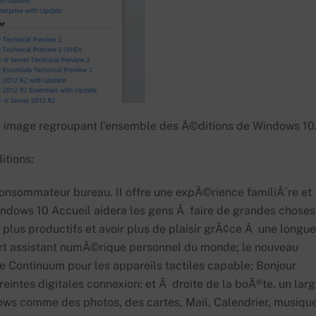
ne image regroupant l’ensemble des Ã©ditions de Windows 10
itions:
consommateur bureau. Il offre une expÃ©rience familiÃ¨re et
Windows 10 Accueil aidera les gens Ã faire de grandes choses
nt plus productifs et avoir plus de plaisir grÃ¢ce Ã une longue
part assistant numÃ©rique personnel du monde; le nouveau
e Continuum pour les appareils tactiles capable; Bonjour
reintes digitales connexion; et Ã droite de la boÃ®te, un lar
ows comme des photos, des cartes, Mail, Calendrier, musiqu