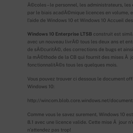
Ã©coles – le personnel, les administrateurs, les
par le biais acadÃ©mique licences en volume, e
l’aide de Windows 10 et Windows 10 Accueil des 
Windows 10 Enterprise LTSB
construit est simi
avec un nouveau livrÃ© tous les deux ans et ent
de sÃ©curitÃ©, des corrections de bugs et ainsi d
la mÃ©thode de la CB qui fournit des mises Ã j
fonctionnalitÃ©s tous les quelques mois.
Vous pouvez trouver ci dessous le document off
Windows 10:
http://wincom.blob.core.windows.net/documen
Comme vous le savez surement, Windows 10 es
8.1 avec une licence valide. Cette mise Ã jour n
n’attendez pas trop!