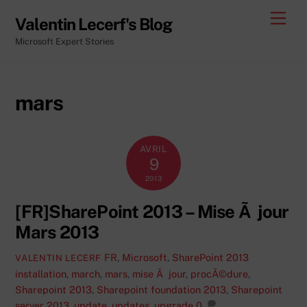
Skip
Men
Valentin Lecerf's Blog
to
Microsoft Expert Stories
content
mars
AVRIL
9
2013
[FR]SharePoint 2013 – Mise Ã jour
Mars 2013
FR
,
Microsoft
,
SharePoint 2013
VALENTIN LECERF
installation
,
march
,
mars
,
mise Ã jour
,
procÃ©dure
,
Sharepoint 2013
,
Sharepoint foundation 2013
,
Sharepoint
server 2013
,
update
,
updates
,
upgrade
0