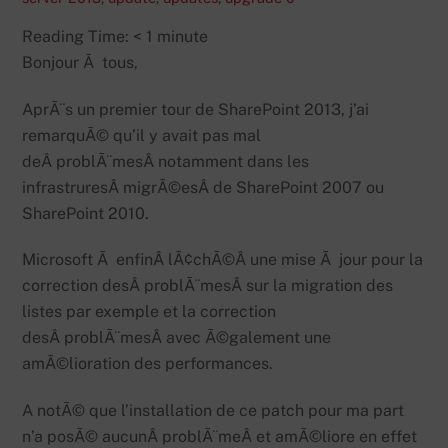
Reading Time:
< 1
minute
Bonjour Ã tous,
AprÃ¨s un premier tour de SharePoint 2013, j’ai
remarquÃ© qu’il y avait pas mal
deÂ problÃ¨mesÂ notamment dans les
infrastruresÂ migrÃ©esÂ de SharePoint 2007 ou
SharePoint 2010.
Microsoft Ã enfinÂ lÃ¢chÃ©Â une mise Ã jour pour la
correction desÂ problÃ¨mesÂ sur la migration des
listes par exemple et la correction
desÂ problÃ¨mesÂ avec Ã©galement une
amÃ©lioration des performances.
A notÃ© que l’installation de ce patch pour ma part
n’a posÃ© aucunÂ problÃ¨meÂ et amÃ©liore en effet