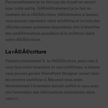
Personnellement je ne fais pas de travail en amont
pour cette partie. GÃ©nÃ©ralement je le fais au
moment de la rÃ©Ã©criture. NÃ©anmoins si besoin,
vous pouvez reprendre votre schÃ©ma et la liste des
tÃ¢ches power automate disponibles afin d’identifier
des amÃ©liorations possibles et le prÃ©voir dans
votre rÃ©Ã©criture.
La rÃ©Ã©criture
Passons maintenant Ã la rÃ©Ã©criture, pour cela il
vous faut votre inventaire et vos schÃ©mas, si besoin
vous pouvez garder SharePoint Designer ouvert avec
les anciens workflow si Ã§a peut vous aider.
Normalement l’inventaire devrait suffire si vous avez
mis l’ensemble des informations importantes dans
celui ci.