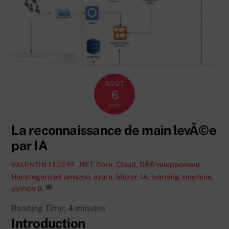
AOÛT
6
2021
La reconnaissance de main levÃ©e
par IA
.NET Core
,
Cloud
,
DÃ©veloppement
,
VALENTIN LECERF
Uncategorized
amazon
,
azure
,
blazor
,
IA
,
learning
,
machine
,
python
0
Reading Time:
4
minutes
Introduction