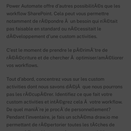
Power Automate offre d’autres possibilitÃ©s que les
workflow SharePoint. Cela peut vous permettre
notamment de rÃ©pondre Ã un besoin qui n’Ã©tait
pas faisable en standard ou nÃ©cessitait le
dÃ©veloppement d’une custom activities.
C’est le moment de prendre le pÃ©rimÃ¨tre de
rÃ©Ã©criture et de chercher Ã optimiser/amÃ©liorer
vos workflows.
Tout d’abord, concentrez vous sur les custom
activities dont nous savons dÃ©jÃ que nous pourrons
pas les rÃ©cupÃ©rer. Identifiez ce que fait votre
custom activities et intÃ©grez cela Ã votre workflow.
De quel maniÃ¨re je procÃ¨de personnellement?
Pendant l’inventaire, je fais un schÃ©ma draw.io me
permettant de rÃ©pertorier toutes les tÃ¢ches de