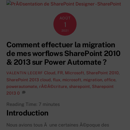
AOÛT
1
2021
Comment effectuer la migration
de mes worflows SharePoint 2010
& 2013 sur Power Automate ?
Cloud
,
FR
,
Microsoft
,
SharePoint 2010
,
VALENTIN LECERF
SharePoint 2013
cloud
,
flux
,
microsoft
,
migration
,
office
,
powerautomate
,
rÃ©Ã©criture
,
sharepoint
,
Sharepoint
2013
0
Reading Time:
7
minutes
Introduction
Nous avions tous Ã une certaines Ã©poque des