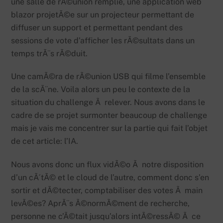
une salle de rÃ©union remplie, une application web
blazor projetÃ©e sur un projecteur permettant de
diffuser un support et permettant pendant des
sessions de vote d’afficher les rÃ©sultats dans un
temps trÃ¨s rÃ©duit.
Une camÃ©ra de rÃ©union USB qui filme l’ensemble
de la scÃ¨ne. Voila alors un peu le contexte de la
situation du challenge Ã relever. Nous avons dans le
cadre de se projet surmonter beaucoup de challenge
mais je vais me concentrer sur la partie qui fait l’objet
de cet article: l’IA.
Nous avons donc un flux vidÃ©o Ã notre disposition
d’un cÃ´tÃ© et le cloud de l’autre, comment donc s’en
sortir et dÃ©tecter, comptabiliser des votes Ã main
levÃ©es? AprÃ¨s Ã©normÃ©ment de recherche,
personne ne c’Ã©tait jusqu’alors intÃ©ressÃ© Ã ce