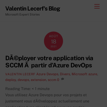
Skip
Men
Valentin Lecerf's Blog
to
Microsoft Expert Stories
content
AOÛT
18
2021
DÃ©ployer votre application via
SCCM Ã partir d’Azure DevOps
Azure Devops
,
Divers
,
Microsoft
azure
,
VALENTIN LECERF
deploy
,
devops
,
extension
,
sccm
0
Reading Time:
< 1
minute
Vous utilisez Azure Devops pour vos projets et
justement vous dÃ©veloppez actuellement une