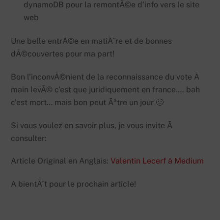
dynamoDB pour la remontÃ©e d’info vers le site
web
Une belle entrÃ©e en matiÃ¨re et de bonnes
dÃ©couvertes pour ma part!
Bon l’inconvÃ©nient de la reconnaissance du vote Ã
main levÃ© c’est que juridiquement en france…. bah
c’est mort… mais bon peut Ãªtre un jour 🙂
Si vous voulez en savoir plus, je vous invite Ã
consulter:
Article Original en Anglais:
Valentin Lecerf â Medium
A bientÃ´t pour le prochain article!