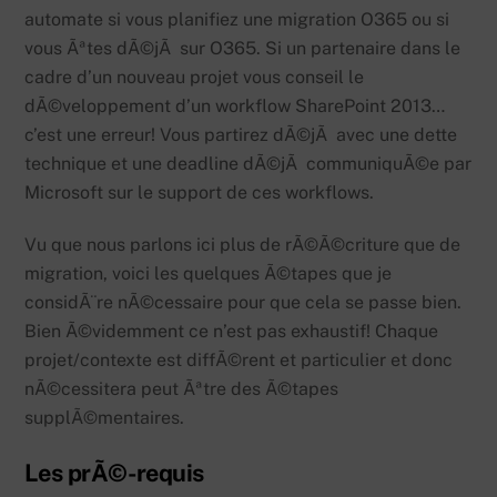
automate si vous planifiez une migration O365 ou si
vous Ãªtes dÃ©jÃ sur O365. Si un partenaire dans le
cadre d’un nouveau projet vous conseil le
dÃ©veloppement d’un workflow SharePoint 2013…
c’est une erreur! Vous partirez dÃ©jÃ avec une dette
technique et une deadline dÃ©jÃ communiquÃ©e par
Microsoft sur le support de ces workflows.
Vu que nous parlons ici plus de rÃ©Ã©criture que de
migration, voici les quelques Ã©tapes que je
considÃ¨re nÃ©cessaire pour que cela se passe bien.
Bien Ã©videmment ce n’est pas exhaustif! Chaque
projet/contexte est diffÃ©rent et particulier et donc
nÃ©cessitera peut Ãªtre des Ã©tapes
supplÃ©mentaires.
Les prÃ©-requis