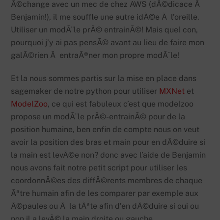
Ã©change avec un mec de chez AWS (dÃ©dicace Ã
Benjamin!), il me souffle une autre idÃ©e Ã l’oreille.
Utiliser un modÃ¨le prÃ© entrainÃ©! Mais quel con,
pourquoi j’y ai pas pensÃ© avant au lieu de faire mon
galÃ©rien Ã entraÃ®ner mon propre modÃ¨le!
Et la nous sommes partis sur la mise en place dans
sagemaker de notre python pour utiliser
MXNet
et
ModelZoo
, ce qui est fabuleux c’est que modelzoo
propose un modÃ¨le prÃ©-entrainÃ© pour de la
position humaine, ben enfin de compte nous on veut
avoir la position des bras et main pour en dÃ©duire si
la main est levÃ©e non? donc avec l’aide de Benjamin
nous avons fait notre petit script pour utiliser les
coordonnÃ©es des diffÃ©rents membres de chaque
Ãªtre humain afin de les comparer par exemple aux
Ã©paules ou Ã la tÃªte afin d’en dÃ©duire si oui ou
non il a levÃ© la main droite ou gauche.