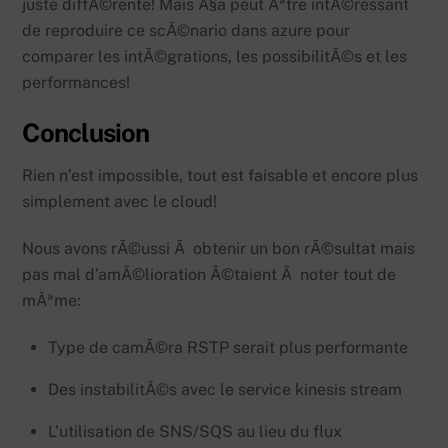
juste diffÃ©rente! Mais Ã§a peut Ãªtre intÃ©ressant
de reproduire ce scÃ©nario dans azure pour
comparer les intÃ©grations, les possibilitÃ©s et les
performances!
Conclusion
Rien n’est impossible, tout est faisable et encore plus
simplement avec le cloud!
Nous avons rÃ©ussi Ã obtenir un bon rÃ©sultat mais
pas mal d’amÃ©lioration Ã©taient Ã noter tout de
mÃªme:
Type de camÃ©ra RSTP serait plus performante
Des instabilitÃ©s avec le service kinesis stream
L’utilisation de SNS/SQS au lieu du flux