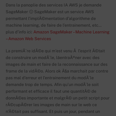
Dans la panoplie des services IA AWS je demande
SageMaker 🙂 SageMaker est un service AWS
permettant l’implÃ©mentation d’algorithme de
machine learning, de faire de l’entrainement, etc…
plus d’info ici:
Amazon SageMaker – Machine Learning
– Amazon Web Services
La premiÃ¨re idÃ©e qui m’est venu Ã l’esprit Ã©tait
de construire un modÃ¨le, lâentraÃ®ner avec des
images de main et faire de la reconnaissance sur des
frame de la vidÃ©o. Alors ok Ã§a marchait par contre
pas mal d’erreur et l’entrainement du modÃ¨le
demande trop de temps. Afin qu’un modÃ¨le soit
performant et efficace il faut une quantitÃ© de
donnÃ©es importante et malgrÃ© un petit script pour
rÃ©cupÃ©rer les images de main sur le web ce
n’Ã©tait pas suffisant. Et puis un jour, pendant un