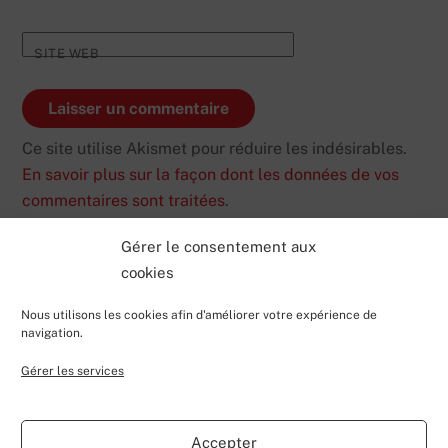
SITE WEB
Ce site utilise Akismet pour réduire les indésirables.
En savoir plus sur la façon dont les données de vos
commentaires sont traitées
.
Gérer le consentement aux
cookies
Nous utilisons les cookies afin d'améliorer votre expérience de
navigation.
Gérer les services
Back
Valentin Lecerf's Blog
To
Accepter