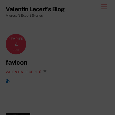
Skip
Men
Valentin Lecerf's Blog
to
Microsoft Expert Stories
content
FÉVRIER
4
2013
favicon
0
VALENTIN LECERF