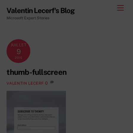
Skip
Men
Valentin Lecerf's Blog
to
Microsoft Expert Stories
content
JUILLET
9
2015
thumb-fullscreen
0
VALENTIN LECERF