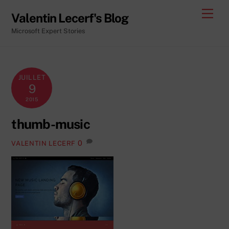
Skip
Men
Valentin Lecerf's Blog
to
Microsoft Expert Stories
content
JUILLET
9
2015
thumb-music
0
VALENTIN LECERF