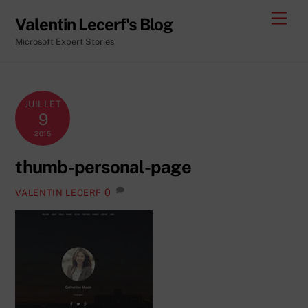
Skip
Men
Valentin Lecerf's Blog
to
Microsoft Expert Stories
content
JUILLET
9
2015
thumb-personal-page
0
VALENTIN LECERF