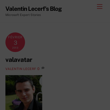
Skip
Men
Valentin Lecerf's Blog
to
Microsoft Expert Stories
content
FÉVRIER
3
2013
valavatar
0
VALENTIN LECERF