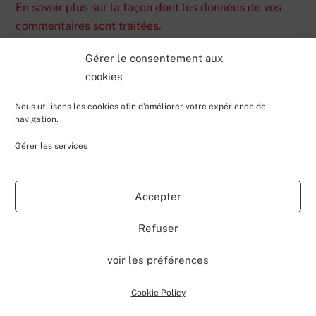
En savoir plus sur la façon dont les données de vos
commentaires sont traitées
.
Gérer le consentement aux
cookies
Nous utilisons les cookies afin d'améliorer votre expérience de
navigation.
Gérer les services
Back
Valentin Lecerf's Blog
To
Accepter
Top
Home
Blog
Contributions
My Projects
Contact
Refuser
About
voir les préférences
©
Valentin Lecerf's Blog
2026
Powered by
WordPress
•
Themify WordPress Themes
Cookie Policy