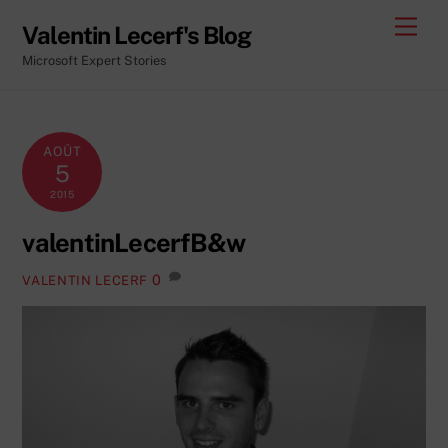
Skip
Men
Valentin Lecerf's Blog
to
Microsoft Expert Stories
content
AOÛT
5
2015
valentinLecerfB&w
0
VALENTIN LECERF