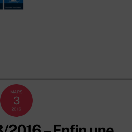
MARS
3
2016
/2016 – Enfin une