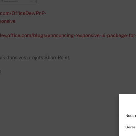
b.com/OfficeDev/PnP-
ponsive
/dev.office.com/blogs/announcing-responsive-ui-package-for
ck dans vos projets SharePoint,

Nous u
Gérer 