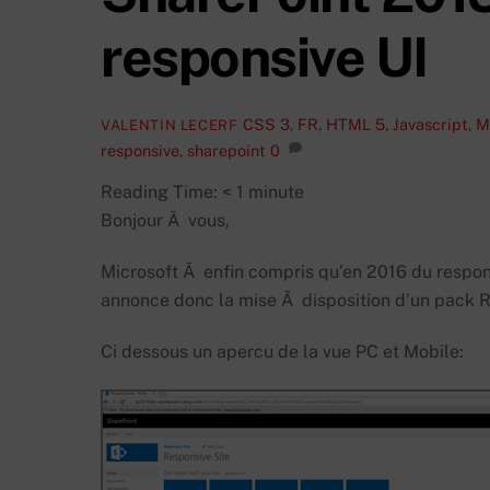
responsive UI
CSS 3
,
FR
,
HTML 5
,
Javascript
,
M
VALENTIN LECERF
responsive
,
sharepoint
0
Reading Time:
< 1
minute
Bonjour Ã vous,
Microsoft Ã enfin compris qu’en 2016 du responsi
annonce donc la mise Ã disposition d’un pack 
Ci dessous un apercu de la vue PC et Mobile: