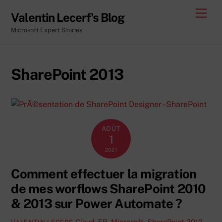
Skip
Men
Valentin Lecerf's Blog
to
Microsoft Expert Stories
content
SharePoint 2013
AOÛT
1
2021
Comment effectuer la migration
de mes worflows SharePoint 2010
& 2013 sur Power Automate ?
Cloud
,
FR
,
Microsoft
,
SharePoint 2010
,