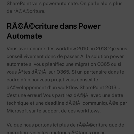
SharePoint vers powerautomate. On parle alors plus
de rÃ©Ã©criture.
RÃ©Ã©criture dans Power
Automate
Vous avez encore des workflow 2010 ou 2013 ? je vous
conseil vivement donc de passer Ã la solution power
automate si vous planifiez une migration O365 ou si
vous Ãªtes dÃ©jÃ sur O365. Si un partenaire dans le
cadre d’un nouveau projet vous conseil le
dÃ©veloppement d’un workflow SharePoint 2013…
c’est une erreur! Vous partirez dÃ©jÃ avec une dette
technique et une deadline dÃ©jÃ communiquÃ©e par
Microsoft sur le support de ces workflows.
Vu que nous parlons ici plus de rÃ©Ã©criture que de
migration, voici les quelques Ã©tapes que je