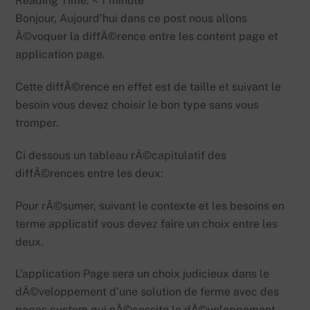
Reading Time:
< 1
minute
Bonjour, Aujourd’hui dans ce post nous allons
Ã©voquer la diffÃ©rence entre les content page et
application page.
Cette diffÃ©rence en effet est de taille et suivant le
besoin vous devez choisir le bon type sans vous
tromper.
Ci dessous un tableau rÃ©capitulatif des
diffÃ©rences entre les deux:
Pour rÃ©sumer, suivant le contexte et les besoins en
terme applicatif vous devez faire un choix entre les
deux.
L’application Page sera un choix judicieux dans le
dÃ©veloppement d’une solution de ferme avec des
pages custom qui nÃ©cessite le dÃ©veloppement