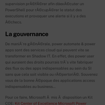
supervision prÃ©fÃ©rer afin dâexÃ©cuter un
PowerShell pour rÃ©cupÃ©rer le statut des
executions et provoquer une alerte si il y a des
Ã©checs.
La gouvernance
De maniÃ¨re gÃ©nÃ©rale, power automate & power
apps sont des services cloud qui peuvent vite se
transformer en Shadow IT. En effet, des power user
qui auraient des droits pourrais trÃ¨s vite fabriquer
des flux ou des apps indispensables au sein du SI
sans que cela soit visible ou rÃ©pertoriÃ©. Souvenez
vous de la bonne Ã©poque des applications access
indispensables au business…
Pour ce faire, Microsoft Ã mis Ã disposition un Kit
COE:
Kit Center of Excellence Microsoft Power