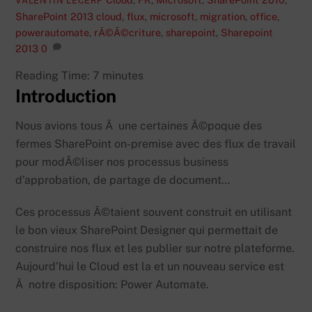
VALENTIN LECERF
SharePoint 2013
cloud
,
flux
,
microsoft
,
migration
,
office
,
powerautomate
,
rÃ©Ã©criture
,
sharepoint
,
Sharepoint
2013
0
Reading Time:
7
minutes
Introduction
Nous avions tous Ã une certaines Ã©poque des
fermes SharePoint on-premise avec des flux de travail
pour modÃ©liser nos processus business
d’approbation, de partage de document…
Ces processus Ã©taient souvent construit en utilisant
le bon vieux SharePoint Designer qui permettait de
construire nos flux et les publier sur notre plateforme.
Aujourd’hui le Cloud est la et un nouveau service est
Ã notre disposition: Power Automate.