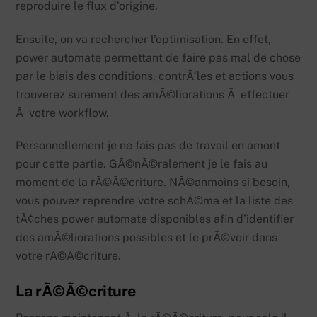
reproduire le flux d’origine.
Ensuite, on va rechercher l’optimisation. En effet,
power automate permettant de faire pas mal de chose
par le biais des conditions, contrÃ´les et actions vous
trouverez surement des amÃ©liorations Ã effectuer
Ã votre workflow.
Personnellement je ne fais pas de travail en amont
pour cette partie. GÃ©nÃ©ralement je le fais au
moment de la rÃ©Ã©criture. NÃ©anmoins si besoin,
vous pouvez reprendre votre schÃ©ma et la liste des
tÃ¢ches power automate disponibles afin d’identifier
des amÃ©liorations possibles et le prÃ©voir dans
votre rÃ©Ã©criture.
La rÃ©Ã©criture