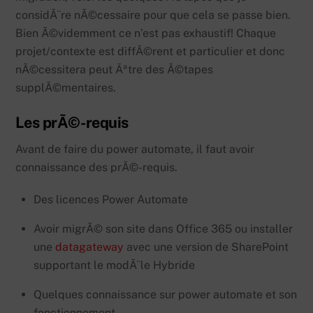
considÃ¨re nÃ©cessaire pour que cela se passe bien.
Bien Ã©videmment ce n’est pas exhaustif! Chaque
projet/contexte est diffÃ©rent et particulier et donc
nÃ©cessitera peut Ãªtre des Ã©tapes
supplÃ©mentaires.
Les prÃ©-requis
Avant de faire du power automate, il faut avoir
connaissance des prÃ©-requis.
Des licences Power Automate
Avoir migrÃ© son site dans Office 365 ou installer
une
datagateway
avec une version de SharePoint
supportant le modÃ¨le Hybride
Quelques connaissance sur power automate et son
fonctionnement.