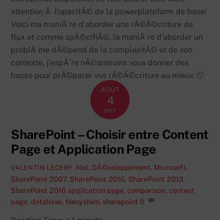
attention Ã l’opacitÃ© de la powerplateform de base!
Voici ma maniÃ¨re d’aborder une rÃ©Ã©criture de
flux et comme spÃ©cifiÃ©, la maniÃ¨re d’aborder un
problÃ¨me dÃ©pend de la complexitÃ© et de son
contexte, j’espÃ¨re nÃ©anmoins vous donner des
bases pour prÃ©parer vos rÃ©Ã©criture au mieux 🙂
AOÛT
4
2017
SharePoint – Choisir entre Content
Page et Application Page
.Net
,
DÃ©veloppement
,
Microsoft
,
VALENTIN LECERF
SharePoint 2007
,
SharePoint 2010
,
SharePoint 2013
,
SharePoint 2016
application page
,
comparison
,
content
page
,
database
,
filesystem
,
sharepoint
0