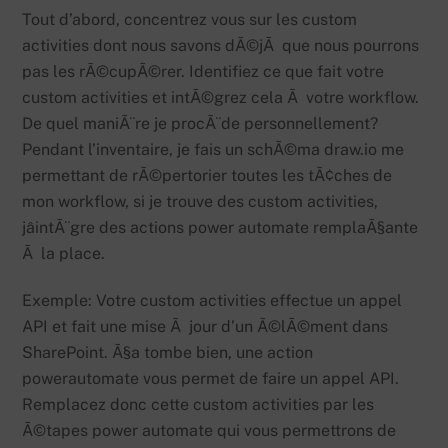
Tout d’abord, concentrez vous sur les custom
activities dont nous savons dÃ©jÃ que nous pourrons
pas les rÃ©cupÃ©rer. Identifiez ce que fait votre
custom activities et intÃ©grez cela Ã votre workflow.
De quel maniÃ¨re je procÃ¨de personnellement?
Pendant l’inventaire, je fais un schÃ©ma draw.io me
permettant de rÃ©pertorier toutes les tÃ¢ches de
mon workflow, si je trouve des custom activities,
jâintÃ¨gre des actions power automate remplaÃ§ante
Ã la place.
Exemple: Votre custom activities effectue un appel
API et fait une mise Ã jour d’un Ã©lÃ©ment dans
SharePoint. Ã§a tombe bien, une action
powerautomate vous permet de faire un appel API.
Remplacez donc cette custom activities par les
Ã©tapes power automate qui vous permettrons de