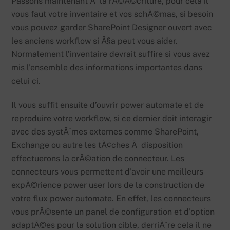
Passons maintenant Ã la rÃ©Ã©criture, pour cela il
vous faut votre inventaire et vos schÃ©mas, si besoin
vous pouvez garder SharePoint Designer ouvert avec
les anciens workflow si Ã§a peut vous aider.
Normalement l’inventaire devrait suffire si vous avez
mis l’ensemble des informations importantes dans
celui ci.
Il vous suffit ensuite d’ouvrir power automate et de
reproduire votre workflow, si ce dernier doit interagir
avec des systÃ¨mes externes comme SharePoint,
Exchange ou autre les tÃ¢ches Ã disposition
effectuerons la crÃ©ation de connecteur. Les
connecteurs vous permettent d’avoir une meilleurs
expÃ©rience power user lors de la construction de
votre flux power automate. En effet, les connecteurs
vous prÃ©sente un panel de configuration et d’option
adaptÃ©es pour la solution cible, derriÃ¨re cela il ne