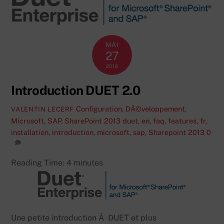
MAI
27
2016
Introduction DUET 2.0
Configuration
,
DÃ©veloppement
,
VALENTIN LECERF
Microsoft
,
SAP
,
SharePoint 2013
duet
,
en
,
faq
,
features
,
fr
,
installation
,
introduction
,
microsoft
,
sap
,
Sharepoint 2013
0
Reading Time:
4
minutes
Une petite introduction Ã DUET et plus