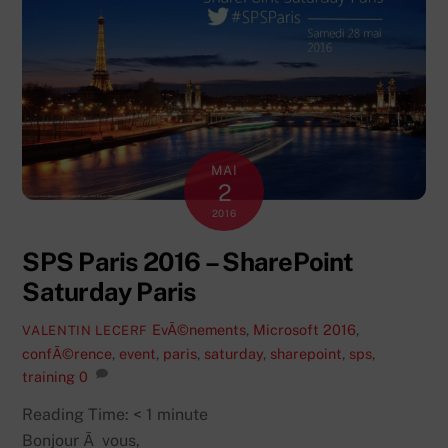
MAI
2
2016
SPS Paris 2016 – SharePoint
Saturday Paris
EvÃ©nements
,
Microsoft
2016
,
VALENTIN LECERF
confÃ©rence
,
event
,
paris
,
saturday
,
sharepoint
,
sps
,
training
0
Reading Time:
< 1
minute
Bonjour Ã vous,