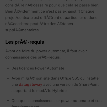
considÃ¨re nÃ©cessaire pour que cela se passe bien.
Bien Ã©videmment ce n’est pas exhaustif! Chaque
projet/contexte est diffÃ©rent et particulier et donc
nÃ©cessitera peut Ãªtre des Ã©tapes
supplÃ©mentaires.
Les prÃ©-requis
Avant de faire du power automate, il faut avoir
connaissance des prÃ©-requis.
Des licences Power Automate
Avoir migrÃ© son site dans Office 365 ou installer
une
datagateway
avec une version de SharePoint
supportant le modÃ¨le Hybride
Quelques connaissance sur power automate et son
fonctionnement.