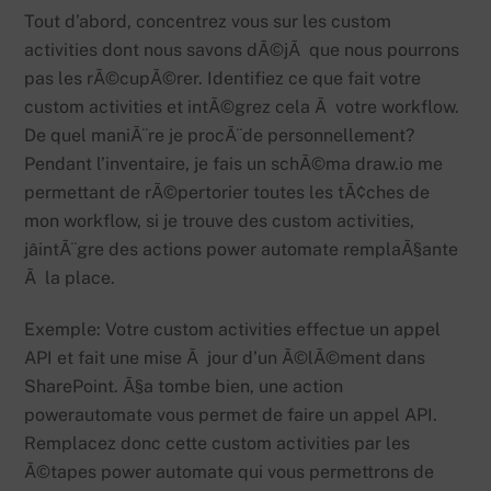
Tout d’abord, concentrez vous sur les custom
activities dont nous savons dÃ©jÃ que nous pourrons
pas les rÃ©cupÃ©rer. Identifiez ce que fait votre
custom activities et intÃ©grez cela Ã votre workflow.
De quel maniÃ¨re je procÃ¨de personnellement?
Pendant l’inventaire, je fais un schÃ©ma draw.io me
permettant de rÃ©pertorier toutes les tÃ¢ches de
mon workflow, si je trouve des custom activities,
jâintÃ¨gre des actions power automate remplaÃ§ante
Ã la place.
Exemple: Votre custom activities effectue un appel
API et fait une mise Ã jour d’un Ã©lÃ©ment dans
SharePoint. Ã§a tombe bien, une action
powerautomate vous permet de faire un appel API.
Remplacez donc cette custom activities par les
Ã©tapes power automate qui vous permettrons de