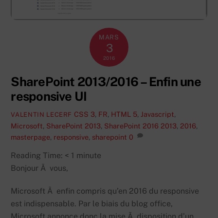
MARS
3
2016
SharePoint 2013/2016 – Enfin une
responsive UI
CSS 3
,
FR
,
HTML 5
,
Javascript
,
VALENTIN LECERF
Microsoft
,
SharePoint 2013
,
SharePoint 2016
2013
,
2016
,
masterpage
,
responsive
,
sharepoint
0
Reading Time:
< 1
minute
Bonjour Ã vous,
Microsoft Ã enfin compris qu’en 2016 du responsive
est indispensable. Par le biais du blog office,
Microsoft annonce donc la mise Ã disposition d’un