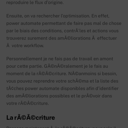
reproduire le flux d’origine.
Ensuite, on va rechercher l’optimisation. En effet,
power automate permettant de faire pas mal de chose
par le biais des conditions, contrÃ´les et actions vous
trouverez surement des amÃ©liorations Ã effectuer
Ã votre workflow.
Personnellement je ne fais pas de travail en amont
pour cette partie. GÃ©nÃ©ralement je le fais au
moment de la rÃ©Ã©criture. NÃ©anmoins si besoin,
vous pouvez reprendre votre schÃ©ma et la liste des
tÃ¢ches power automate disponibles afin d’identifier
des amÃ©liorations possibles et le prÃ©voir dans
votre rÃ©Ã©criture.
La rÃ©Ã©criture