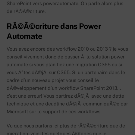
SharePoint vers powerautomate. On parle alors plus
de rÃ©Ã©criture.
RÃ©Ã©criture dans Power
Automate
Vous avez encore des workflow 2010 ou 2013 ? je vous
conseil vivement donc de passer Ã la solution power
automate si vous planifiez une migration O365 ou si
vous Ãªtes dÃ©jÃ sur O365. Si un partenaire dans le
cadre d’un nouveau projet vous conseil le
dÃ©veloppement d’un workflow SharePoint 2013…
c’est une erreur! Vous partirez dÃ©jÃ avec une dette
technique et une deadline dÃ©jÃ communiquÃ©e par
Microsoft sur le support de ces workflows.
Vu que nous parlons ici plus de rÃ©Ã©criture que de
migration, voici les quelques Ã©tapes que je