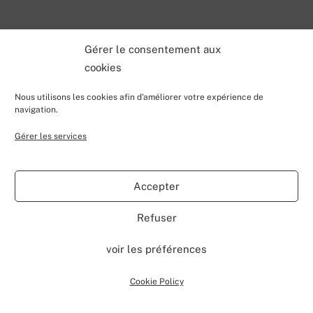
Gérer le consentement aux
cookies
JANVIER
Nous utilisons les cookies afin d'améliorer votre expérience de
21
navigation.
2016
Gérer les services
[EN] Install of SharePoint 2016
Preview
Accepter
Administration
,
Configuration
,
EN
,
VALENTIN LECERF
Microsoft
,
Preview
,
SharePoint 2016
2016
,
changes
,
Refuser
configuration
,
install
,
installation
,
preview
,
RC
,
release
candidate
,
sharepoint
0
voir les préférences
Reading Time:
3
minutes
Cookie Policy