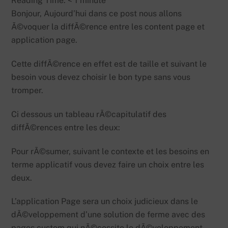
Reading Time:
< 1
minute
Bonjour, Aujourd’hui dans ce post nous allons
Ã©voquer la diffÃ©rence entre les content page et
application page.
Cette diffÃ©rence en effet est de taille et suivant le
besoin vous devez choisir le bon type sans vous
tromper.
Ci dessous un tableau rÃ©capitulatif des
diffÃ©rences entre les deux:
Pour rÃ©sumer, suivant le contexte et les besoins en
terme applicatif vous devez faire un choix entre les
deux.
L’application Page sera un choix judicieux dans le
dÃ©veloppement d’une solution de ferme avec des
pages custom qui nÃ©cessite le dÃ©veloppement