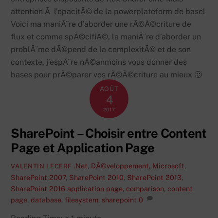
attention Ã l’opacitÃ© de la powerplateform de base!
Voici ma maniÃ¨re d’aborder une rÃ©Ã©criture de
flux et comme spÃ©cifiÃ©, la maniÃ¨re d’aborder un
problÃ¨me dÃ©pend de la complexitÃ© et de son
contexte, j’espÃ¨re nÃ©anmoins vous donner des
bases pour prÃ©parer vos rÃ©Ã©criture au mieux 🙂
AOÛT
4
2017
SharePoint – Choisir entre Content
Page et Application Page
.Net
,
DÃ©veloppement
,
Microsoft
,
VALENTIN LECERF
SharePoint 2007
,
SharePoint 2010
,
SharePoint 2013
,
SharePoint 2016
application page
,
comparison
,
content
page
,
database
,
filesystem
,
sharepoint
0