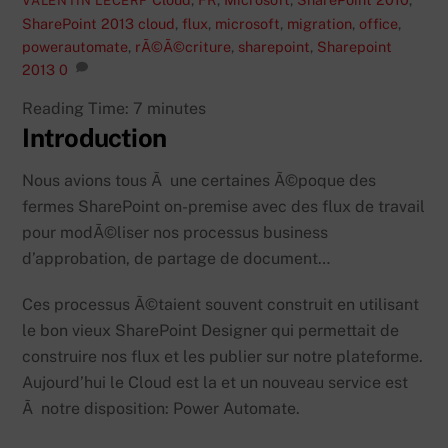
VALENTIN LECERF
SharePoint 2013
cloud
,
flux
,
microsoft
,
migration
,
office
,
powerautomate
,
rÃ©Ã©criture
,
sharepoint
,
Sharepoint
2013
0
Reading Time:
7
minutes
Introduction
Nous avions tous Ã une certaines Ã©poque des
fermes SharePoint on-premise avec des flux de travail
pour modÃ©liser nos processus business
d’approbation, de partage de document…
Ces processus Ã©taient souvent construit en utilisant
le bon vieux SharePoint Designer qui permettait de
construire nos flux et les publier sur notre plateforme.
Aujourd’hui le Cloud est la et un nouveau service est
Ã notre disposition: Power Automate.