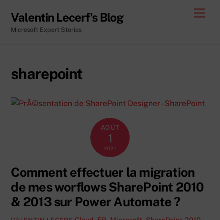
Skip
Men
Valentin Lecerf's Blog
to
Microsoft Expert Stories
content
sharepoint
AOÛT
1
2021
Comment effectuer la migration
de mes worflows SharePoint 2010
& 2013 sur Power Automate ?
Cloud
,
FR
,
Microsoft
,
SharePoint 2010
,