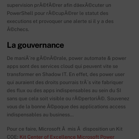
supervision prÃ©fÃ©rer afin dâexÃ©cuter un
PowerShell pour rÃ©cupÃ©rer le statut des
executions et provoquer une alerte si il y a des
Ã©checs.
La gouvernance
De maniÃ¨re gÃ©nÃ©rale, power automate & power
apps sont des services cloud qui peuvent vite se
transformer en Shadow IT. En effet, des power user
qui auraient des droits pourrais trÃ¨s vite fabriquer
des flux ou des apps indispensables au sein du SI
sans que cela soit visible ou rÃ©pertoriÃ©. Souvenez
vous de la bonne Ã©poque des applications access
indispensables au business…
Pour ce faire, Microsoft Ã mis Ã disposition un Kit
COE:
Kit Center of Excellence Microsoft Power