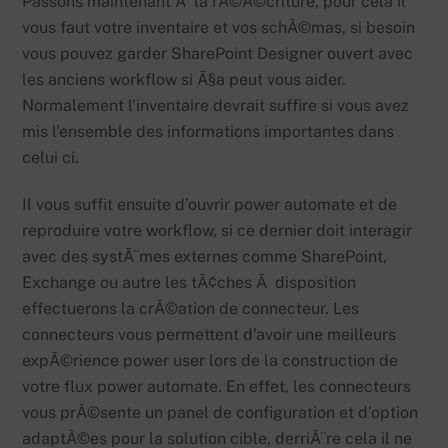
Passons maintenant Ã la rÃ©Ã©criture, pour cela il
vous faut votre inventaire et vos schÃ©mas, si besoin
vous pouvez garder SharePoint Designer ouvert avec
les anciens workflow si Ã§a peut vous aider.
Normalement l’inventaire devrait suffire si vous avez
mis l’ensemble des informations importantes dans
celui ci.
Il vous suffit ensuite d’ouvrir power automate et de
reproduire votre workflow, si ce dernier doit interagir
avec des systÃ¨mes externes comme SharePoint,
Exchange ou autre les tÃ¢ches Ã disposition
effectuerons la crÃ©ation de connecteur. Les
connecteurs vous permettent d’avoir une meilleurs
expÃ©rience power user lors de la construction de
votre flux power automate. En effet, les connecteurs
vous prÃ©sente un panel de configuration et d’option
adaptÃ©es pour la solution cible, derriÃ¨re cela il ne