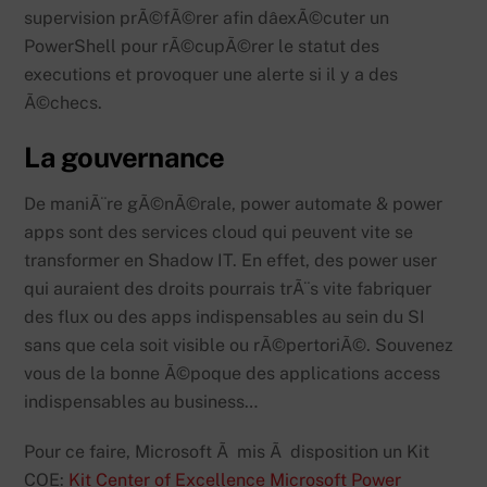
supervision prÃ©fÃ©rer afin dâexÃ©cuter un
PowerShell pour rÃ©cupÃ©rer le statut des
executions et provoquer une alerte si il y a des
Ã©checs.
La gouvernance
De maniÃ¨re gÃ©nÃ©rale, power automate & power
apps sont des services cloud qui peuvent vite se
transformer en Shadow IT. En effet, des power user
qui auraient des droits pourrais trÃ¨s vite fabriquer
des flux ou des apps indispensables au sein du SI
sans que cela soit visible ou rÃ©pertoriÃ©. Souvenez
vous de la bonne Ã©poque des applications access
indispensables au business…
Pour ce faire, Microsoft Ã mis Ã disposition un Kit
COE:
Kit Center of Excellence Microsoft Power