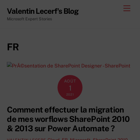
Skip
Men
Valentin Lecerf's Blog
to
Microsoft Expert Stories
content
FR
AOÛT
1
2021
Comment effectuer la migration
de mes worflows SharePoint 2010
& 2013 sur Power Automate ?
Cloud
,
FR
,
Microsoft
,
SharePoint 2010
,