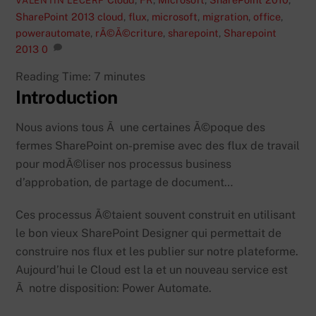
VALENTIN LECERF
SharePoint 2013
cloud
,
flux
,
microsoft
,
migration
,
office
,
powerautomate
,
rÃ©Ã©criture
,
sharepoint
,
Sharepoint
2013
0
Reading Time:
7
minutes
Introduction
Nous avions tous Ã une certaines Ã©poque des
fermes SharePoint on-premise avec des flux de travail
pour modÃ©liser nos processus business
d’approbation, de partage de document…
Ces processus Ã©taient souvent construit en utilisant
le bon vieux SharePoint Designer qui permettait de
construire nos flux et les publier sur notre plateforme.
Aujourd’hui le Cloud est la et un nouveau service est
Ã notre disposition: Power Automate.