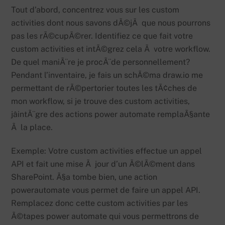
Tout d’abord, concentrez vous sur les custom
activities dont nous savons dÃ©jÃ que nous pourrons
pas les rÃ©cupÃ©rer. Identifiez ce que fait votre
custom activities et intÃ©grez cela Ã votre workflow.
De quel maniÃ¨re je procÃ¨de personnellement?
Pendant l’inventaire, je fais un schÃ©ma draw.io me
permettant de rÃ©pertorier toutes les tÃ¢ches de
mon workflow, si je trouve des custom activities,
jâintÃ¨gre des actions power automate remplaÃ§ante
Ã la place.
Exemple: Votre custom activities effectue un appel
API et fait une mise Ã jour d’un Ã©lÃ©ment dans
SharePoint. Ã§a tombe bien, une action
powerautomate vous permet de faire un appel API.
Remplacez donc cette custom activities par les
Ã©tapes power automate qui vous permettrons de