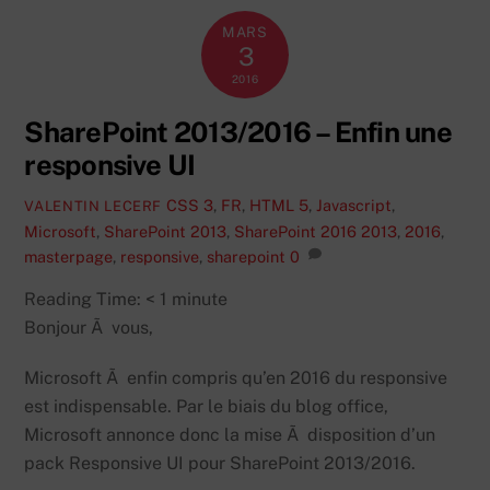
MARS
3
2016
SharePoint 2013/2016 – Enfin une
responsive UI
CSS 3
,
FR
,
HTML 5
,
Javascript
,
VALENTIN LECERF
Microsoft
,
SharePoint 2013
,
SharePoint 2016
2013
,
2016
,
masterpage
,
responsive
,
sharepoint
0
Reading Time:
< 1
minute
Bonjour Ã vous,
Microsoft Ã enfin compris qu’en 2016 du responsive
est indispensable. Par le biais du blog office,
Microsoft annonce donc la mise Ã disposition d’un
pack Responsive UI pour SharePoint 2013/2016.