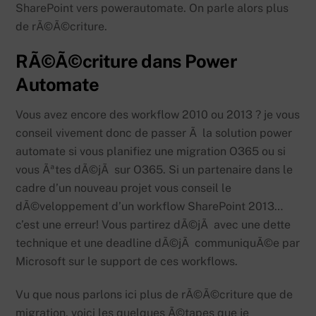
SharePoint vers powerautomate. On parle alors plus
de rÃ©Ã©criture.
RÃ©Ã©criture dans Power
Automate
Vous avez encore des workflow 2010 ou 2013 ? je vous
conseil vivement donc de passer Ã la solution power
automate si vous planifiez une migration O365 ou si
vous Ãªtes dÃ©jÃ sur O365. Si un partenaire dans le
cadre d’un nouveau projet vous conseil le
dÃ©veloppement d’un workflow SharePoint 2013…
c’est une erreur! Vous partirez dÃ©jÃ avec une dette
technique et une deadline dÃ©jÃ communiquÃ©e par
Microsoft sur le support de ces workflows.
Vu que nous parlons ici plus de rÃ©Ã©criture que de
migration, voici les quelques Ã©tapes que je