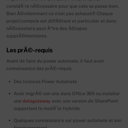
considÃ¨re nÃ©cessaire pour que cela se passe bien.
Bien Ã©videmment ce n’est pas exhaustif! Chaque
projet/contexte est diffÃ©rent et particulier et donc
nÃ©cessitera peut Ãªtre des Ã©tapes
supplÃ©mentaires.
Les prÃ©-requis
Avant de faire du power automate, il faut avoir
connaissance des prÃ©-requis.
Des licences Power Automate
Avoir migrÃ© son site dans Office 365 ou installer
une
datagateway
avec une version de SharePoint
supportant le modÃ¨le Hybride
Quelques connaissance sur power automate et son
fonctionnement.