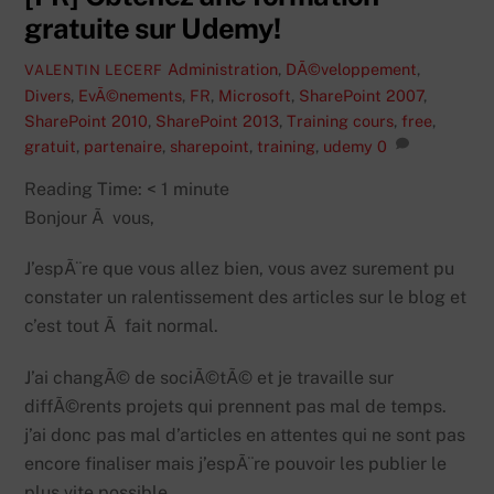
gratuite sur Udemy!
Administration
,
DÃ©veloppement
,
VALENTIN LECERF
Divers
,
EvÃ©nements
,
FR
,
Microsoft
,
SharePoint 2007
,
SharePoint 2010
,
SharePoint 2013
,
Training
cours
,
free
,
gratuit
,
partenaire
,
sharepoint
,
training
,
udemy
0
Reading Time:
< 1
minute
Bonjour Ã vous,
J’espÃ¨re que vous allez bien, vous avez surement pu
constater un ralentissement des articles sur le blog et
c’est tout Ã fait normal.
J’ai changÃ© de sociÃ©tÃ© et je travaille sur
diffÃ©rents projets qui prennent pas mal de temps.
j’ai donc pas mal d’articles en attentes qui ne sont pas
encore finaliser mais j’espÃ¨re pouvoir les publier le
plus vite possible.