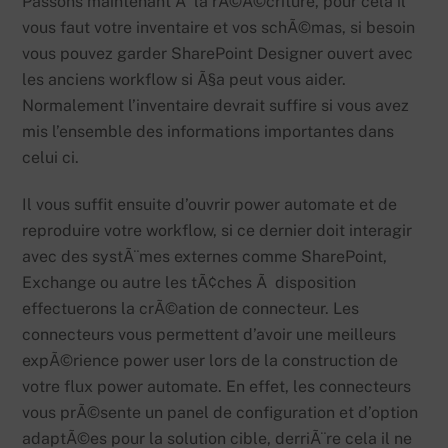
Passons maintenant Ã la rÃ©Ã©criture, pour cela il
vous faut votre inventaire et vos schÃ©mas, si besoin
vous pouvez garder SharePoint Designer ouvert avec
les anciens workflow si Ã§a peut vous aider.
Normalement l’inventaire devrait suffire si vous avez
mis l’ensemble des informations importantes dans
celui ci.
Il vous suffit ensuite d’ouvrir power automate et de
reproduire votre workflow, si ce dernier doit interagir
avec des systÃ¨mes externes comme SharePoint,
Exchange ou autre les tÃ¢ches Ã disposition
effectuerons la crÃ©ation de connecteur. Les
connecteurs vous permettent d’avoir une meilleurs
expÃ©rience power user lors de la construction de
votre flux power automate. En effet, les connecteurs
vous prÃ©sente un panel de configuration et d’option
adaptÃ©es pour la solution cible, derriÃ¨re cela il ne