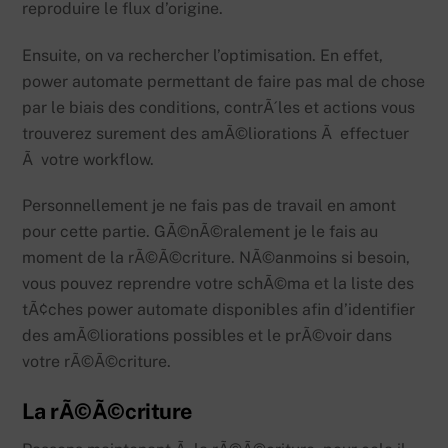
reproduire le flux d’origine.
Ensuite, on va rechercher l’optimisation. En effet,
power automate permettant de faire pas mal de chose
par le biais des conditions, contrÃ´les et actions vous
trouverez surement des amÃ©liorations Ã effectuer
Ã votre workflow.
Personnellement je ne fais pas de travail en amont
pour cette partie. GÃ©nÃ©ralement je le fais au
moment de la rÃ©Ã©criture. NÃ©anmoins si besoin,
vous pouvez reprendre votre schÃ©ma et la liste des
tÃ¢ches power automate disponibles afin d’identifier
des amÃ©liorations possibles et le prÃ©voir dans
votre rÃ©Ã©criture.
La rÃ©Ã©criture