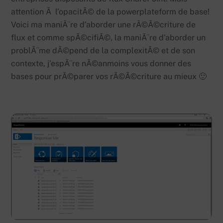
attention Ã l’opacitÃ© de la powerplateform de base!
Voici ma maniÃ¨re d’aborder une rÃ©Ã©criture de
flux et comme spÃ©cifiÃ©, la maniÃ¨re d’aborder un
problÃ¨me dÃ©pend de la complexitÃ© et de son
contexte, j’espÃ¨re nÃ©anmoins vous donner des
bases pour prÃ©parer vos rÃ©Ã©criture au mieux 🙂