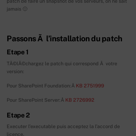
patch de faire un snapshot de vos serveurs, on ne sait
jamais 🙂
Passons Ã l’installation du patch
Etape 1
TÃ©lÃ©chargez le patch qui correspond Ã votre
version:
Pour SharePoint Foundation:Â
KB 2751999
Pour SharePoint Server:Â
KB 2726992
Etape 2
Executer l’executable puis acceptez la l’accord de
licence.