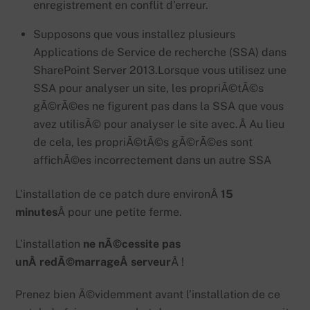
enregistrement en conflit d’erreur.
Supposons que vous installez plusieurs
Applications de Service de recherche (SSA) dans
SharePoint Server 2013.
Lorsque vous utilisez une
SSA pour analyser un site, les propriÃ©tÃ©s
gÃ©rÃ©es ne figurent pas dans la SSA que vous
avez utilisÃ© pour analyser le site avec.Â
Au lieu
de cela, les propriÃ©tÃ©s gÃ©rÃ©es sont
affichÃ©es incorrectement dans un autre SSA
L’installation de ce patch dure environÂ
15
minutes
Â pour une petite ferme.
L’installation
ne nÃ©cessite pas
unÂ redÃ©marrageÂ serveur
Â !
Prenez bien Ã©videmment avant l’installation de ce