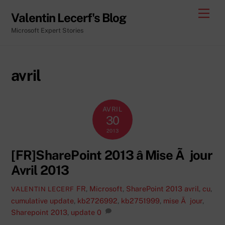
Skip
Men
Valentin Lecerf's Blog
to
Microsoft Expert Stories
content
avril
AVRIL
30
2013
[FR]SharePoint 2013 â Mise Ã jour
Avril 2013
FR
,
Microsoft
,
SharePoint 2013
avril
,
cu
,
VALENTIN LECERF
cumulative update
,
kb2726992
,
kb2751999
,
mise Ã jour
,
Sharepoint 2013
,
update
0