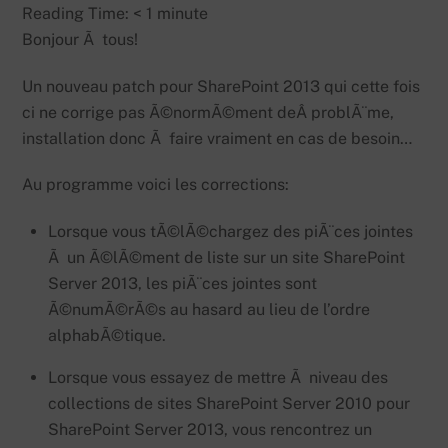
Reading Time:
< 1
minute
Bonjour Ã tous!
Un nouveau patch pour SharePoint 2013 qui cette fois
ci ne corrige pas Ã©normÃ©ment deÂ problÃ¨me,
installation donc Ã faire vraiment en cas de besoin…
Au programme voici les corrections:
Lorsque vous tÃ©lÃ©chargez des piÃ¨ces jointes
Ã un Ã©lÃ©ment de liste sur un site SharePoint
Server 2013, les piÃ¨ces jointes sont
Ã©numÃ©rÃ©s au hasard au lieu de l’ordre
alphabÃ©tique.
Lorsque vous essayez de mettre Ã niveau des
collections de sites SharePoint Server 2010 pour
SharePoint Server 2013, vous rencontrez un