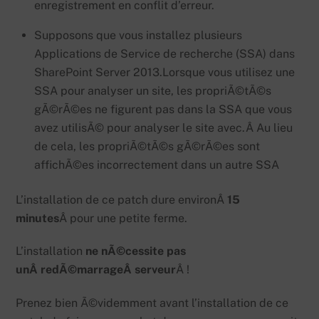
enregistrement en conflit d’erreur.
Supposons que vous installez plusieurs
Applications de Service de recherche (SSA) dans
SharePoint Server 2013.
Lorsque vous utilisez une
SSA pour analyser un site, les propriÃ©tÃ©s
gÃ©rÃ©es ne figurent pas dans la SSA que vous
avez utilisÃ© pour analyser le site avec.Â
Au lieu
de cela, les propriÃ©tÃ©s gÃ©rÃ©es sont
affichÃ©es incorrectement dans un autre SSA
L’installation de ce patch dure environÂ
15
minutes
Â pour une petite ferme.
L’installation
ne nÃ©cessite pas
unÂ redÃ©marrageÂ serveur
Â !
Prenez bien Ã©videmment avant l’installation de ce