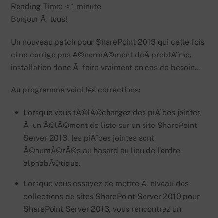
Reading Time:
< 1
minute
Bonjour Ã tous!
Un nouveau patch pour SharePoint 2013 qui cette fois
ci ne corrige pas Ã©normÃ©ment deÂ problÃ¨me,
installation donc Ã faire vraiment en cas de besoin…
Au programme voici les corrections:
Lorsque vous tÃ©lÃ©chargez des piÃ¨ces jointes
Ã un Ã©lÃ©ment de liste sur un site SharePoint
Server 2013, les piÃ¨ces jointes sont
Ã©numÃ©rÃ©s au hasard au lieu de l’ordre
alphabÃ©tique.
Lorsque vous essayez de mettre Ã niveau des
collections de sites SharePoint Server 2010 pour
SharePoint Server 2013, vous rencontrez un