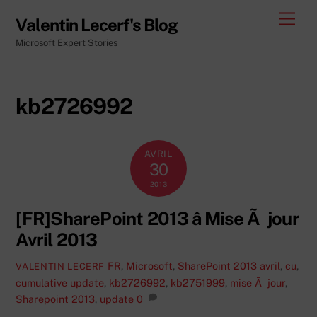
Skip
Men
Valentin Lecerf's Blog
to
Microsoft Expert Stories
content
kb2726992
AVRIL
30
2013
[FR]SharePoint 2013 â Mise Ã jour
Avril 2013
FR
,
Microsoft
,
SharePoint 2013
avril
,
cu
,
VALENTIN LECERF
cumulative update
,
kb2726992
,
kb2751999
,
mise Ã jour
,
Sharepoint 2013
,
update
0