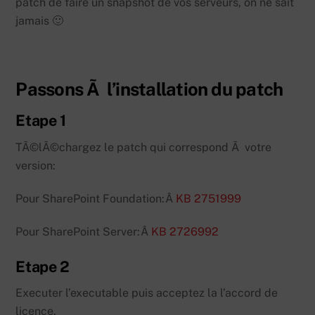
patch de faire un snapshot de vos serveurs, on ne sait
jamais 🙂
Passons Ã l’installation du patch
Etape 1
TÃ©lÃ©chargez le patch qui correspond Ã votre
version:
Pour SharePoint Foundation:Â
KB 2751999
Pour SharePoint Server:Â
KB 2726992
Etape 2
Executer l’executable puis acceptez la l’accord de
licence.