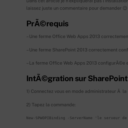
Dans cet article je n’expliquerai pas l’installati
laissez juste un commentaire pour demander 😉
PrÃ©requis
– Une ferme Office Web Apps 2013 correctemen
– Une ferme SharePoint 2013 correctement con
– La ferme Office Web Apps 2013 configurÃ©e en
IntÃ©gration sur SharePoin
1) Connectez vous en mode administrateur Ã l
2) Tapez la commande:
New-SPWOPIBinding -ServerName 'le serveur de 