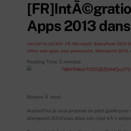
[FR]IntÃ©gratio
Apps 2013 dans
FR
,
Microsoft
,
SharePoint 2013
2
VALENTIN LECERF
office web apps
,
owa
,
powerpoint
,
Sharepoint 2013
,
Reading Time:
2
minutes
Bonjour Ã tous!
Aujourd’hui je vous propose un petit guide pou
sharepoint 2013.Vous allez voir c’est trÃ¨s simpl