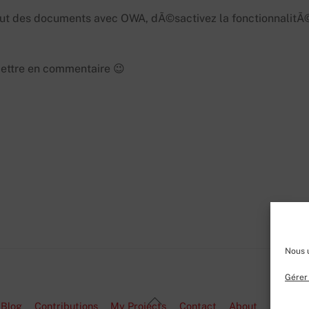
faut des documents avec OWA, dÃ©sactivez la fonctionnalitÃ
ettre en commentaire 😉
Nous u
Gérer 
Back
Blog
Contributions
My Projects
Contact
About