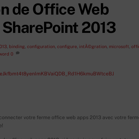
n de Office Web
 SharePoint 2013
013
,
binding
,
configuration
,
configure
,
intÃ©gration
,
microsoft
,
off
word
0
r connecter votre ferme office web apps 2013 avec votre ferm
e!