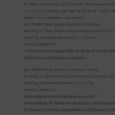
3) Deux solutions pour le bon fonctionnement 
-> Si vous voulez que OWA accÃ¨de Ã  votre S
Tapez les commandes suivantes:
Set-SPWOPIZone âzone âexternal-httpsâ

$config = (Get-SPSecurityTokenServiceConfig)

$config.AllowOAuthOverHttp = $false

$config.Update()
-> Si vous voulez que OWA accÃ¨de Ã votre Sha
Tapez les commandes suivantes:
Set-SPWOPIZone âzone âinternal-httpâ

$config = (Get-SPSecurityTokenServiceConfig)

$config.AllowOAuthOverHttp = $true

Voila simple comme bonjour pas vrai ?
Il ne reste qu’Ã tester en allant sur votre Share
Si l’option n’est pas disponible, redÃ©marrez le