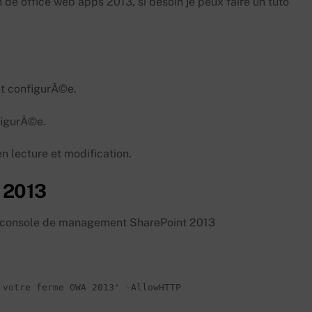
on de office web apps 2013, si besoin je peux faire un tuto
t configurÃ©e.
figurÃ©e.
 lecture et modification.
t 2013
a console de management SharePoint 2013
votre ferme OWA 2013' -AllowHTTP
