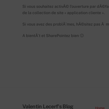
Si vous souhaitez activÃ© l’ouverture par dÃ©
de la collection de site « application cliente ».
Si vous avez des problÃ¨mes, hÃ©sitez pas Ã m
A bientÃ´t et SharePointez bien 🙂
Valentin Lecerf's Blog
Home