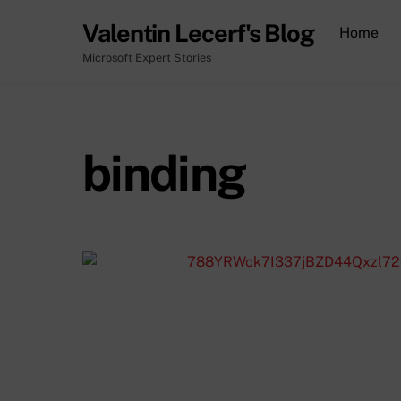
Skip
Valentin Lecerf's Blog
Home
to
content
Microsoft Expert Stories
binding