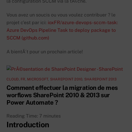
la configuration SCCM via la tÃ¢che.
Vous avez un soucis ou vous voulez contribuer ? le
projet c’est par ici:
ioxFR/azure-devops-sccm-task:
Azure DevOps Pipeline Task to deploy package to
SCCM (github.com)
A bientÃ´t pour un prochain article!
CLOUD
,
FR
,
MICROSOFT
,
SHAREPOINT 2010
,
SHAREPOINT 2013
Comment effectuer la migration de mes
worflows SharePoint 2010 & 2013 sur
Power Automate ?
Reading Time:
7
minutes
Introduction