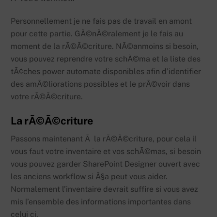
Personnellement je ne fais pas de travail en amont
pour cette partie. GÃ©nÃ©ralement je le fais au
moment de la rÃ©Ã©criture. NÃ©anmoins si besoin,
vous pouvez reprendre votre schÃ©ma et la liste des
tÃ¢ches power automate disponibles afin d’identifier
des amÃ©liorations possibles et le prÃ©voir dans
votre rÃ©Ã©criture.
La rÃ©Ã©criture
Passons maintenant Ã la rÃ©Ã©criture, pour cela il
vous faut votre inventaire et vos schÃ©mas, si besoin
vous pouvez garder SharePoint Designer ouvert avec
les anciens workflow si Ã§a peut vous aider.
Normalement l’inventaire devrait suffire si vous avez
mis l’ensemble des informations importantes dans
celui ci.