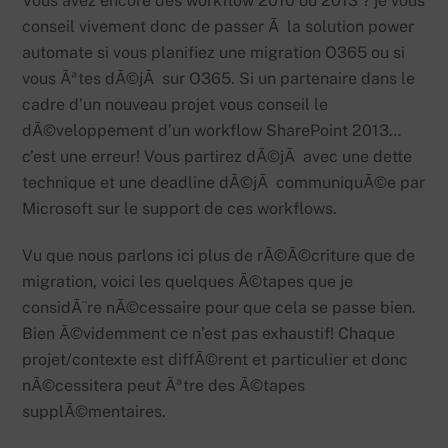
Vous avez encore des workflow 2010 ou 2013 ? je vous
conseil vivement donc de passer Ã la solution power
automate si vous planifiez une migration O365 ou si
vous Ãªtes dÃ©jÃ sur O365. Si un partenaire dans le
cadre d’un nouveau projet vous conseil le
dÃ©veloppement d’un workflow SharePoint 2013…
c’est une erreur! Vous partirez dÃ©jÃ avec une dette
technique et une deadline dÃ©jÃ communiquÃ©e par
Microsoft sur le support de ces workflows.
Vu que nous parlons ici plus de rÃ©Ã©criture que de
migration, voici les quelques Ã©tapes que je
considÃ¨re nÃ©cessaire pour que cela se passe bien.
Bien Ã©videmment ce n’est pas exhaustif! Chaque
projet/contexte est diffÃ©rent et particulier et donc
nÃ©cessitera peut Ãªtre des Ã©tapes
supplÃ©mentaires.