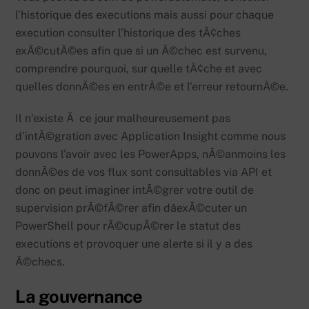
l’historique des executions mais aussi pour chaque
execution consulter l’historique des tÃ¢ches
exÃ©cutÃ©es afin que si un Ã©chec est survenu,
comprendre pourquoi, sur quelle tÃ¢che et avec
quelles donnÃ©es en entrÃ©e et l’erreur retournÃ©e.
Il n’existe Ã ce jour malheureusement pas
d’intÃ©gration avec Application Insight comme nous
pouvons l’avoir avec les PowerApps, nÃ©anmoins les
donnÃ©es de vos flux sont consultables via API et
donc on peut imaginer intÃ©grer votre outil de
supervision prÃ©fÃ©rer afin dâexÃ©cuter un
PowerShell pour rÃ©cupÃ©rer le statut des
executions et provoquer une alerte si il y a des
Ã©checs.
La gouvernance