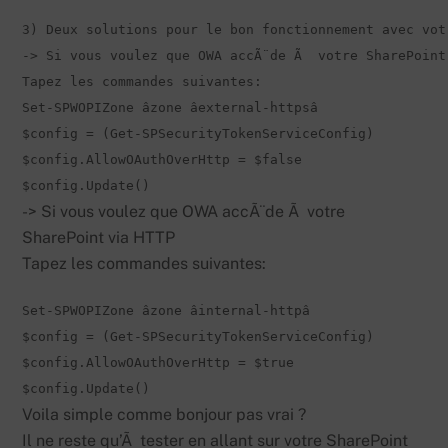
3) Deux solutions pour le bon fonctionnement avec vot
-> Si vous voulez que OWA accÃ¨de Ã  votre SharePoint
Tapez les commandes suivantes:
Set-SPWOPIZone âzone âexternal-httpsâ

$config = (Get-SPSecurityTokenServiceConfig)

$config.AllowOAuthOverHttp = $false

$config.Update()
-> Si vous voulez que OWA accÃ¨de Ã votre
SharePoint via HTTP
Tapez les commandes suivantes:
Set-SPWOPIZone âzone âinternal-httpâ

$config = (Get-SPSecurityTokenServiceConfig)

$config.AllowOAuthOverHttp = $true

Voila simple comme bonjour pas vrai ?
Il ne reste qu’Ã tester en allant sur votre SharePoint