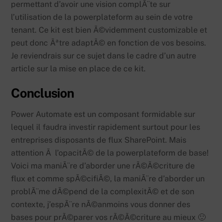
permettant d’avoir une vision complÃ¨te sur
l’utilisation de la powerplateform au sein de votre
tenant. Ce kit est bien Ã©videmment customizable et
peut donc Ãªtre adaptÃ© en fonction de vos besoins.
Je reviendrais sur ce sujet dans le cadre d’un autre
article sur la mise en place de ce kit.
Conclusion
Power Automate est un composant formidable sur
lequel il faudra investir rapidement surtout pour les
entreprises disposants de flux SharePoint. Mais
attention Ã l’opacitÃ© de la powerplateform de base!
Voici ma maniÃ¨re d’aborder une rÃ©Ã©criture de
flux et comme spÃ©cifiÃ©, la maniÃ¨re d’aborder un
problÃ¨me dÃ©pend de la complexitÃ© et de son
contexte, j’espÃ¨re nÃ©anmoins vous donner des
bases pour prÃ©parer vos rÃ©Ã©criture au mieux 🙂