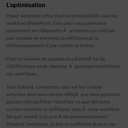
L’optimisation
Power Automate offre d’autres possibilitÃ©s que les
workflow SharePoint. Cela peut vous permettre
notamment de rÃ©pondre Ã un besoin qui n’Ã©tait
pas faisable en standard ou nÃ©cessitait le
dÃ©veloppement d’une custom activities.
C’est le moment de prendre le pÃ©rimÃ¨tre de
rÃ©Ã©criture et de chercher Ã optimiser/amÃ©liorer
vos workflows.
Tout d’abord, concentrez vous sur les custom
activities dont nous savons dÃ©jÃ que nous pourrons
pas les rÃ©cupÃ©rer. Identifiez ce que fait votre
custom activities et intÃ©grez cela Ã votre workflow.
De quel maniÃ¨re je procÃ¨de personnellement?
Pendant l’inventaire, je fais un schÃ©ma draw.io me