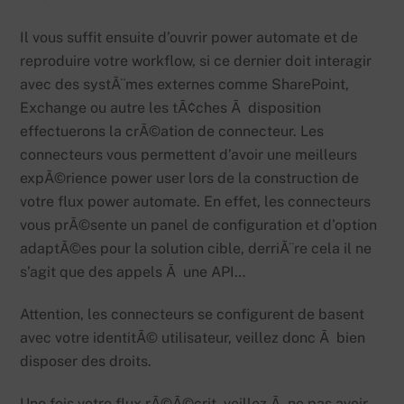
Il vous suffit ensuite d’ouvrir power automate et de
reproduire votre workflow, si ce dernier doit interagir
avec des systÃ¨mes externes comme SharePoint,
Exchange ou autre les tÃ¢ches Ã disposition
effectuerons la crÃ©ation de connecteur. Les
connecteurs vous permettent d’avoir une meilleurs
expÃ©rience power user lors de la construction de
votre flux power automate. En effet, les connecteurs
vous prÃ©sente un panel de configuration et d’option
adaptÃ©es pour la solution cible, derriÃ¨re cela il ne
s’agit que des appels Ã une API…
Attention, les connecteurs se configurent de basent
avec votre identitÃ© utilisateur, veillez donc Ã bien
disposer des droits.
Une fois votre flux rÃ©Ã©crit, veillez Ã ne pas avoir