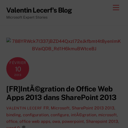
Skip
Men
Valentin Lecerf's Blog
to
Microsoft Expert Stories
content
FÉVRIER
10
2013
[FR]IntÃ©gration de Office Web
Apps 2013 dans SharePoint 2013
FR
,
Microsoft
,
SharePoint 2013
2013
,
VALENTIN LECERF
binding
,
configuration
,
configure
,
intÃ©gration
,
microsoft
,
office
,
office web apps
,
owa
,
powerpoint
,
Sharepoint 2013
,
word
0