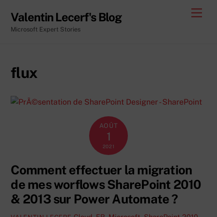
Skip
Men
Valentin Lecerf's Blog
to
Microsoft Expert Stories
content
flux
AOÛT
1
2021
Comment effectuer la migration
de mes worflows SharePoint 2010
& 2013 sur Power Automate ?
Cloud
,
FR
,
Microsoft
,
SharePoint 2010
,