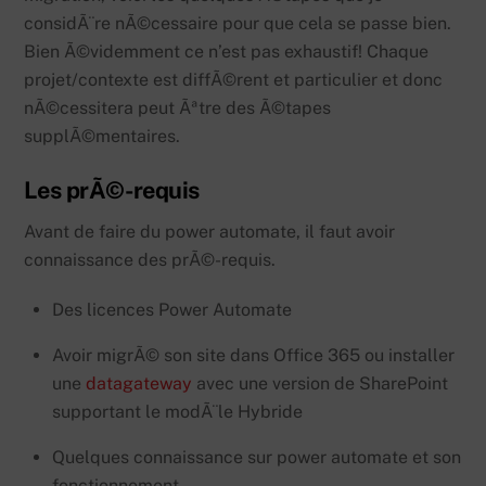
considÃ¨re nÃ©cessaire pour que cela se passe bien.
Bien Ã©videmment ce n’est pas exhaustif! Chaque
projet/contexte est diffÃ©rent et particulier et donc
nÃ©cessitera peut Ãªtre des Ã©tapes
supplÃ©mentaires.
Les prÃ©-requis
Avant de faire du power automate, il faut avoir
connaissance des prÃ©-requis.
Des licences Power Automate
Avoir migrÃ© son site dans Office 365 ou installer
une
datagateway
avec une version de SharePoint
supportant le modÃ¨le Hybride
Quelques connaissance sur power automate et son
fonctionnement.