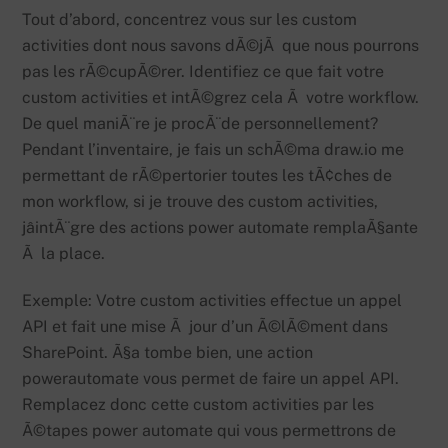
Tout d’abord, concentrez vous sur les custom
activities dont nous savons dÃ©jÃ que nous pourrons
pas les rÃ©cupÃ©rer. Identifiez ce que fait votre
custom activities et intÃ©grez cela Ã votre workflow.
De quel maniÃ¨re je procÃ¨de personnellement?
Pendant l’inventaire, je fais un schÃ©ma draw.io me
permettant de rÃ©pertorier toutes les tÃ¢ches de
mon workflow, si je trouve des custom activities,
jâintÃ¨gre des actions power automate remplaÃ§ante
Ã la place.
Exemple: Votre custom activities effectue un appel
API et fait une mise Ã jour d’un Ã©lÃ©ment dans
SharePoint. Ã§a tombe bien, une action
powerautomate vous permet de faire un appel API.
Remplacez donc cette custom activities par les
Ã©tapes power automate qui vous permettrons de