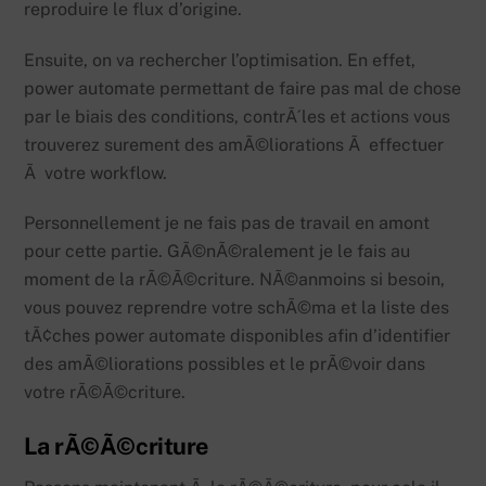
reproduire le flux d’origine.
Ensuite, on va rechercher l’optimisation. En effet,
power automate permettant de faire pas mal de chose
par le biais des conditions, contrÃ´les et actions vous
trouverez surement des amÃ©liorations Ã effectuer
Ã votre workflow.
Personnellement je ne fais pas de travail en amont
pour cette partie. GÃ©nÃ©ralement je le fais au
moment de la rÃ©Ã©criture. NÃ©anmoins si besoin,
vous pouvez reprendre votre schÃ©ma et la liste des
tÃ¢ches power automate disponibles afin d’identifier
des amÃ©liorations possibles et le prÃ©voir dans
votre rÃ©Ã©criture.
La rÃ©Ã©criture