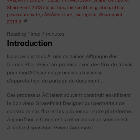
VALENTIN LECERF
SharePoint 2013
cloud
,
flux
,
microsoft
,
migration
,
office
,
powerautomate
,
rÃ©Ã©criture
,
sharepoint
,
Sharepoint
2013
0
Reading Time:
7
minutes
Introduction
Nous avions tous Ã une certaines Ã©poque des
fermes SharePoint on-premise avec des flux de travail
pour modÃ©liser nos processus business
d’approbation, de partage de document…
Ces processus Ã©taient souvent construit en utilisant
le bon vieux SharePoint Designer qui permettait de
construire nos flux et les publier sur notre plateforme.
Aujourd’hui le Cloud est la et un nouveau service est
Ã notre disposition: Power Automate.