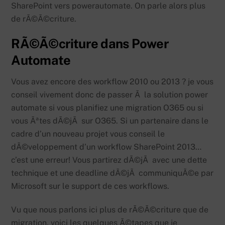
SharePoint vers powerautomate. On parle alors plus
de rÃ©Ã©criture.
RÃ©Ã©criture dans Power
Automate
Vous avez encore des workflow 2010 ou 2013 ? je vous
conseil vivement donc de passer Ã la solution power
automate si vous planifiez une migration O365 ou si
vous Ãªtes dÃ©jÃ sur O365. Si un partenaire dans le
cadre d’un nouveau projet vous conseil le
dÃ©veloppement d’un workflow SharePoint 2013…
c’est une erreur! Vous partirez dÃ©jÃ avec une dette
technique et une deadline dÃ©jÃ communiquÃ©e par
Microsoft sur le support de ces workflows.
Vu que nous parlons ici plus de rÃ©Ã©criture que de
migration, voici les quelques Ã©tapes que je