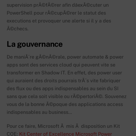
supervision prÃ©fÃ©rer afin dâexÃ©cuter un
PowerShell pour rÃ©cupÃ©rer le statut des
executions et provoquer une alerte si il y a des
Ã©checs.
La gouvernance
De maniÃ¨re gÃ©nÃ©rale, power automate & power
apps sont des services cloud qui peuvent vite se
transformer en Shadow IT. En effet, des power user
qui auraient des droits pourrais trÃ¨s vite fabriquer
des flux ou des apps indispensables au sein du SI
sans que cela soit visible ou rÃ©pertoriÃ©. Souvenez
vous de la bonne Ã©poque des applications access
indispensables au business…
Pour ce faire, Microsoft Ã mis Ã disposition un Kit
COE:
Kit Center of Excellence Microsoft Power