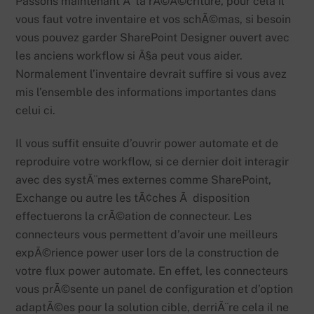
Passons maintenant Ã la rÃ©Ã©criture, pour cela il
vous faut votre inventaire et vos schÃ©mas, si besoin
vous pouvez garder SharePoint Designer ouvert avec
les anciens workflow si Ã§a peut vous aider.
Normalement l’inventaire devrait suffire si vous avez
mis l’ensemble des informations importantes dans
celui ci.
Il vous suffit ensuite d’ouvrir power automate et de
reproduire votre workflow, si ce dernier doit interagir
avec des systÃ¨mes externes comme SharePoint,
Exchange ou autre les tÃ¢ches Ã disposition
effectuerons la crÃ©ation de connecteur. Les
connecteurs vous permettent d’avoir une meilleurs
expÃ©rience power user lors de la construction de
votre flux power automate. En effet, les connecteurs
vous prÃ©sente un panel de configuration et d’option
adaptÃ©es pour la solution cible, derriÃ¨re cela il ne