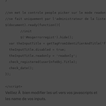
}

//on met le controle people picker sur le mode readon
//se fait uniquement par l'administrateur de la liste.
$(document).ready(function(){

	//init

	$('#msgerrorregist').hide();

  var theInputTitle = getTagFromIdentifierAndTitle('ff
  theInputTitle.disabled = true;

  theInputTitle.readonly = 'readonly';

  check_registered(userInfoObj.Title);

  check_date();

});

</script>
Veillez Ã bien modifier les url vers vos javascripts et
les name de vos inputs.