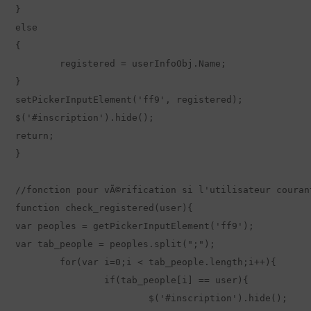
}

else

{

	registered = userInfoObj.Name;

}

setPickerInputElement('ff9', registered);

$('#inscription').hide();

return;

}

//fonction pour vÃ©rification si l'utilisateur couran
function check_registered(user){

var peoples = getPickerInputElement('ff9');

var tab_people = peoples.split(";");

	for(var i=0;i < tab_people.length;i++){

		if(tab_people[i] == user){

			$('#inscription').hide();
