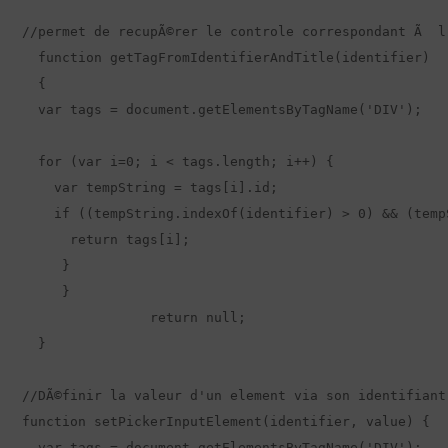
//permet de recupÃ©rer le controle correspondant Ã  l'
  function getTagFromIdentifierAndTitle(identifier) 

  {

  var tags = document.getElementsByTagName('DIV');

  for (var i=0; i < tags.length; i++) {

    var tempString = tags[i].id;

    if ((tempString.indexOf(identifier) > 0) && (temp
      return tags[i];

     }

     }

		return null;

  }

//DÃ©finir la valeur d'un element via son identifiant.
function setPickerInputElement(identifier, value) {

  var tags = document.getElementsByTagName('DIV');
