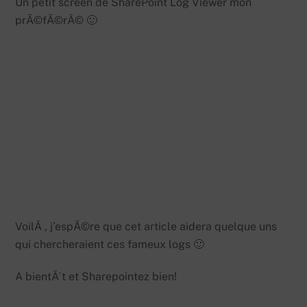
Un petit screen de SharePoint Log Viewer mon
prÃ©fÃ©rÃ© 🙂
VoilÃ , j’espÃ©re que cet article aidera quelque uns
qui chercheraient ces fameux logs 🙂
A bientÃ´t et Sharepointez bien!