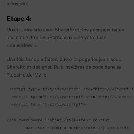
m’inscrire.
Etape 4:
Ouvrir votre site avec SharePoint designer puis faites
une copie du « DispForm.aspx » de votre liste
« calendrier ».
Une fois la copie faites, ouvez la page toujours sous
SharePoint designer. Puis insÃ©rez ce code dans le
PlaceHolderMain:
 <script type="text/javascript" src="http://vlecerf.f
  <script type="text/javascript" src="http://vlecerf.
  <script type="text/javascript">

//on rÃ©cupÃ©re l'objet utilisateur courant.

	var userInfoObj = getUserInfo_v2(_spUserId);  
