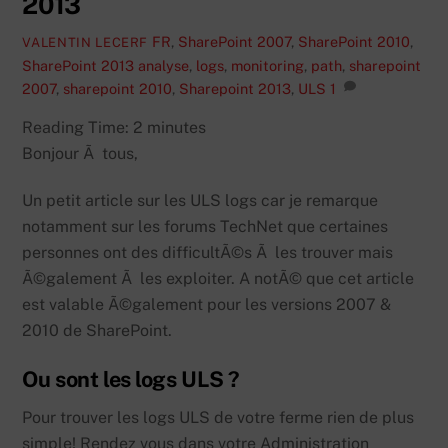
2013
FR
,
SharePoint 2007
,
SharePoint 2010
,
VALENTIN LECERF
SharePoint 2013
analyse
,
logs
,
monitoring
,
path
,
sharepoint
2007
,
sharepoint 2010
,
Sharepoint 2013
,
ULS
1
Reading Time:
2
minutes
Bonjour Ã tous,
Un petit article sur les ULS logs car je remarque
notamment sur les forums TechNet que certaines
personnes ont des difficultÃ©s Ã les trouver mais
Ã©galement Ã les exploiter. A notÃ© que cet article
est valable Ã©galement pour les versions 2007 &
2010 de SharePoint.
Ou sont les logs ULS ?
Pour trouver les logs ULS de votre ferme rien de plus
simple! Rendez vous dans votre Administration