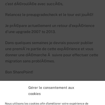
c’est dÃ©roulÃ©e avec succÃ©s,
Relancez le preupgradecheck et le tour est jouÃ©!
Je prÃ©pare actuellement un retour d’expÃ©rience
d’une upgrade 2007 to 2013.
Dans quelques semaines je devrais pouvoir publier
une premiÃ¨re partie de cette expÃ©rience et vous
donner une dÃ©marche Ã suivre pour effectuer cette
migration sans problÃ©mes.
Bon SharePoint!
Gérer le consentement aux
cookies
Nous utilisons les cookies afin d'améliorer votre expérience de