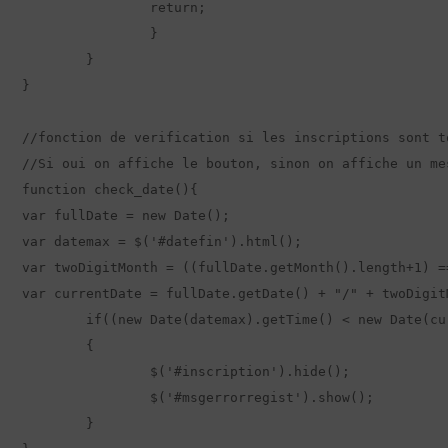
		return;

		}

	}

}

//fonction de verification si les inscriptions sont t
//Si oui on affiche le bouton, sinon on affiche un mes
function check_date(){

var fullDate = new Date();

var datemax = $('#datefin').html();

var twoDigitMonth = ((fullDate.getMonth().length+1) =
var currentDate = fullDate.getDate() + "/" + twoDigit
	if((new Date(datemax).getTime() < new Date(currentDate).getTime()))

	{

		$('#inscription').hide();

		$('#msgerrorregist').show();

	}
