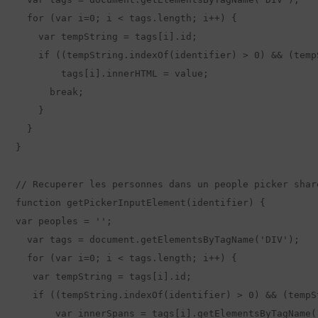
  for (var i=0; i < tags.length; i++) {

    var tempString = tags[i].id;

    if ((tempString.indexOf(identifier) > 0) && (temp
        tags[i].innerHTML = value;

      break;

    }

  }

}

// Recuperer les personnes dans un people picker share
function getPickerInputElement(identifier) {

var peoples = '';

  var tags = document.getElementsByTagName('DIV');

  for (var i=0; i < tags.length; i++) {

   var tempString = tags[i].id;

   if ((tempString.indexOf(identifier) > 0) && (tempS
       var innerSpans = tags[i].getElementsByTagName("