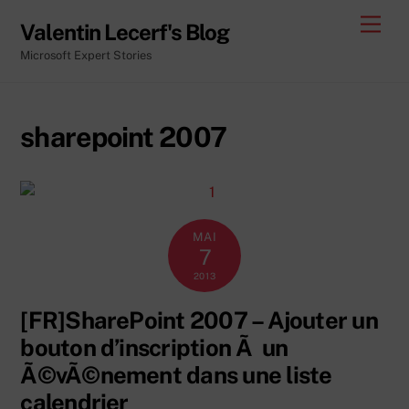
Skip
Men
Valentin Lecerf's Blog
to
Microsoft Expert Stories
content
sharepoint 2007
MAI
7
2013
[FR]SharePoint 2007 – Ajouter un
bouton d’inscription Ã un
Ã©vÃ©nement dans une liste
calendrier