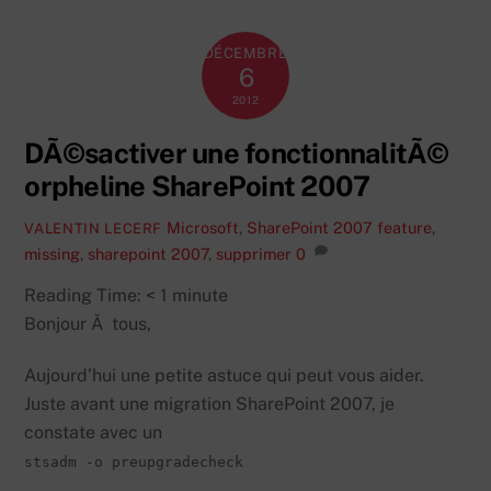
DÉCEMBRE
6
2012
DÃ©sactiver une fonctionnalitÃ©
orpheline SharePoint 2007
Microsoft
,
SharePoint 2007
feature
,
VALENTIN LECERF
missing
,
sharepoint 2007
,
supprimer
0
Reading Time:
< 1
minute
Bonjour Ã tous,
Aujourd’hui une petite astuce qui peut vous aider.
Juste avant une migration SharePoint 2007, je
constate avec un
stsadm -o preupgradecheck