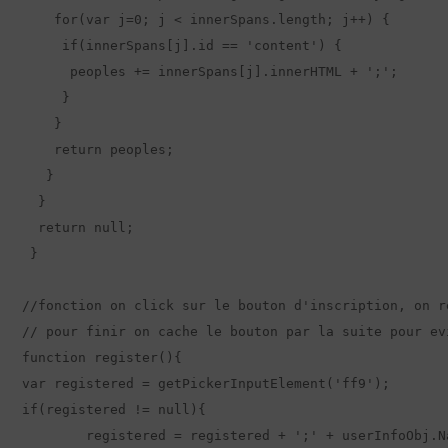
    for(var j=0; j < innerSpans.length; j++) {

     if(innerSpans[j].id == 'content') {

      peoples += innerSpans[j].innerHTML + ';';

     }

    }  

    return peoples;

   }

  }

  return null;

 }

//fonction on click sur le bouton d'inscription, on r
// pour finir on cache le bouton par la suite pour ev
function register(){

var registered = getPickerInputElement('ff9');

if(registered != null){

	registered = registered + ';' + userInfoObj.Name;
