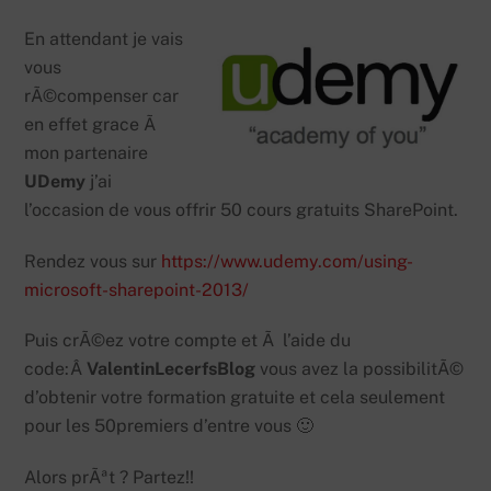
En attendant je vais
vous
rÃ©compenser car
en effet grace Ã
mon partenaire
UDemy
j’ai
l’occasion de vous offrir 50 cours gratuits SharePoint.
Rendez vous sur
https://www.udemy.com/using-
microsoft-sharepoint-2013/
Puis crÃ©ez votre compte et Ã l’aide du
code:Â
ValentinLecerfsBlog
vous avez la possibilitÃ©
d’obtenir votre formation gratuite et cela seulement
pour les 50premiers d’entre vous 🙂
Alors prÃªt ? Partez!!