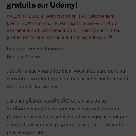
gratuite sur Udemy!
Administration
,
DÃ©veloppement
,
VALENTIN LECERF
Divers
,
EvÃ©nements
,
FR
,
Microsoft
,
SharePoint 2007
,
SharePoint 2010
,
SharePoint 2013
,
Training
cours
,
free
,
gratuit
,
partenaire
,
sharepoint
,
training
,
udemy
0
Reading Time:
< 1
minute
Bonjour Ã vous,
J’espÃ¨re que vous allez bien, vous avez surement pu
constater un ralentissement des articles sur le blog et
c’est tout Ã fait normal.
J’ai changÃ© de sociÃ©tÃ© et je travaille sur
diffÃ©rents projets qui prennent pas mal de temps.
j’ai donc pas mal d’articles en attentes qui ne sont pas
encore finaliser mais j’espÃ¨re pouvoir les publier le
plus vite possible.