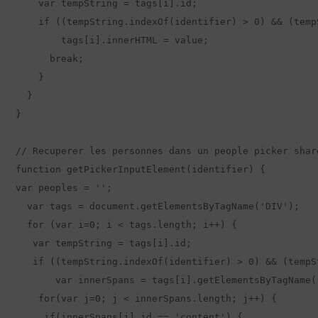
    var tempString = tags[i].id;

    if ((tempString.indexOf(identifier) > 0) && (temp
        tags[i].innerHTML = value;

      break;

    }

  }

}

// Recuperer les personnes dans un people picker share
function getPickerInputElement(identifier) {

var peoples = '';

  var tags = document.getElementsByTagName('DIV');

  for (var i=0; i < tags.length; i++) {

   var tempString = tags[i].id;

   if ((tempString.indexOf(identifier) > 0) && (tempS
       var innerSpans = tags[i].getElementsByTagName("
    for(var j=0; j < innerSpans.length; j++) {

     if(innerSpans[j].id == 'content') {
