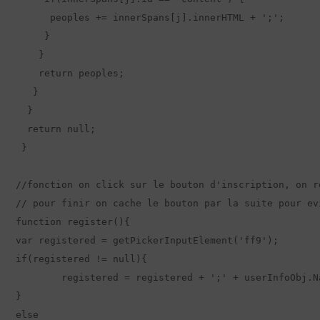
      peoples += innerSpans[j].innerHTML + ';';

     }

    }  

    return peoples;

   }

  }

  return null;

 }

//fonction on click sur le bouton d'inscription, on r
// pour finir on cache le bouton par la suite pour ev
function register(){

var registered = getPickerInputElement('ff9');

if(registered != null){

	registered = registered + ';' + userInfoObj.Name;

}

else
