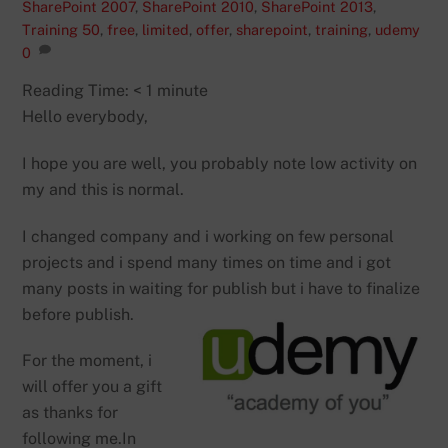
SharePoint 2007
,
SharePoint 2010
,
SharePoint 2013
,
Training
50
,
free
,
limited
,
offer
,
sharepoint
,
training
,
udemy
0
Reading Time:
< 1
minute
Hello everybody,
I hope you are well, you probably note low activity on
my and this is normal.
I changed company and i working on few personal
projects and i spend many times on time and i got
many posts in waiting for publish but i have to finalize
before publish.
For the moment, i
will offer you a gift
as thanks for
following me.In