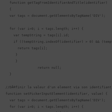
  function getTagFromIdentifierAndTitle(identifier) 

  {

  var tags = document.getElementsByTagName('DIV');

  for (var i=0; i < tags.length; i++) {

    var tempString = tags[i].id;

    if ((tempString.indexOf(identifier) > 0) && (temp
      return tags[i];

     }

     }

		return null;

  }

//DÃ©finir la valeur d'un element via son identifiant.
function setPickerInputElement(identifier, value) {

  var tags = document.getElementsByTagName('DIV');

  for (var i=0; i < tags.length; i++) {
