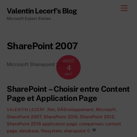
Skip
Men
Valentin Lecerf's Blog
to
Microsoft Expert Stories
content
SharePoint 2007
AOÛT
Microsoft Sharepoint 2007
4
2017
SharePoint – Choisir entre Content
Page et Application Page
.Net
,
DÃ©veloppement
,
Microsoft
,
VALENTIN LECERF
SharePoint 2007
,
SharePoint 2010
,
SharePoint 2013
,
SharePoint 2016
application page
,
comparison
,
content
page
,
database
,
filesystem
,
sharepoint
0