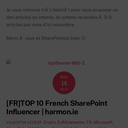
Je vous retrouve trÃ¨s bientÃ´t pour vous proposer un
des articles en attente, le rythme reviendra Ã 2/3
articles par mois d’ici novembre.
Merci Ã vous et SharePointez bien 🙂
MAI
14
2013
[FR]TOP 10 French SharePoint
Influencer | harmon.ie
Divers
,
EvÃ©nements
,
FR
,
Microsoft
,
VALENTIN LECERF