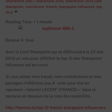
SharePoint 2007
,
SharePoint 2010
,
SharePoint 2013
conf
sharepoint
,
contributor
,
french
,
sharepoint influencer
,
top
10
0
Reading Time:
< 1
minute
Bonjour Ã tous,
Avec la Conf Sharepoint qui se dÃ©roulera le 23 mai
2013 un vote pour dÃ©finir le top 10 des Sharepoint
influencer est en cours.
Si vous aimez mon travail, mes contributions et mes
partages n’hÃ©sitez pas Ã voter pour moi en
rajoutant « Valentin LECERF (FRANCE) »‘ dans le
textarea en dessous de la liste des nominÃ©s.
http://harmon.ie/top-10-french-sharepoint-influencers