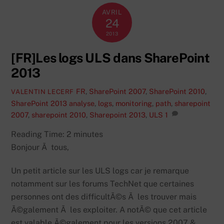
AVRIL
24
2013
[FR]Les logs ULS dans SharePoint
2013
FR
,
SharePoint 2007
,
SharePoint 2010
,
VALENTIN LECERF
SharePoint 2013
analyse
,
logs
,
monitoring
,
path
,
sharepoint
2007
,
sharepoint 2010
,
Sharepoint 2013
,
ULS
1
Reading Time:
2
minutes
Bonjour Ã tous,
Un petit article sur les ULS logs car je remarque
notamment sur les forums TechNet que certaines
personnes ont des difficultÃ©s Ã les trouver mais
Ã©galement Ã les exploiter. A notÃ© que cet article
est valable Ã©galement pour les versions 2007 &