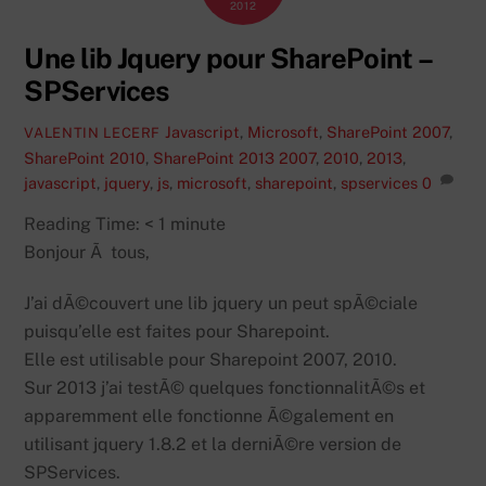
2012
Une lib Jquery pour SharePoint –
SPServices
Javascript
,
Microsoft
,
SharePoint 2007
,
VALENTIN LECERF
SharePoint 2010
,
SharePoint 2013
2007
,
2010
,
2013
,
javascript
,
jquery
,
js
,
microsoft
,
sharepoint
,
spservices
0
Reading Time:
< 1
minute
Bonjour Ã tous,
J’ai dÃ©couvert une lib jquery un peut spÃ©ciale
puisqu’elle est faites pour Sharepoint.
Elle est utilisable pour Sharepoint 2007, 2010.
Sur 2013 j’ai testÃ© quelques fonctionnalitÃ©s et
apparemment elle fonctionne Ã©galement en
utilisant jquery 1.8.2 et la derniÃ©re version de
SPServices.