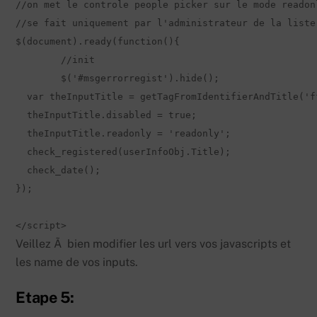
//on met le controle people picker sur le mode readon
//se fait uniquement par l'administrateur de la liste.
$(document).ready(function(){

	//init

	$('#msgerrorregist').hide();

  var theInputTitle = getTagFromIdentifierAndTitle('ff
  theInputTitle.disabled = true;

  theInputTitle.readonly = 'readonly';

  check_registered(userInfoObj.Title);

  check_date();

});

</script>
Veillez Ã bien modifier les url vers vos javascripts et
les name de vos inputs.
Etape 5: