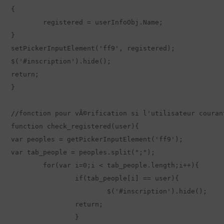
{

	registered = userInfoObj.Name;

}

setPickerInputElement('ff9', registered);

$('#inscription').hide();

return;

}

//fonction pour vÃ©rification si l'utilisateur couran
function check_registered(user){

var peoples = getPickerInputElement('ff9');

var tab_people = peoples.split(";");

	for(var i=0;i < tab_people.length;i++){

		if(tab_people[i] == user){

			$('#inscription').hide();

		return;

		}
