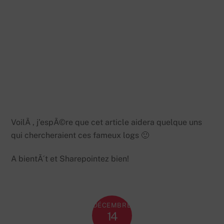
VoilÃ , j’espÃ©re que cet article aidera quelque uns
qui chercheraient ces fameux logs 🙂
A bientÃ´t et Sharepointez bien!
DÉCEMBRE
14