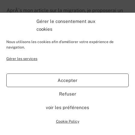
AprÃ¨s mon article sur la migration, je proposerai un
tuto sur cette lib…
Gérer le consentement aux
cookies
En attendant, vous pouvez aller voir sur le site
codeplex les possibilitÃ©s de
SPServices
Nous utilisons les cookies afin d'améliorer votre expérience de
navigation.
Gérer les services
A bientÃ´t!
Accepter
Refuser
DÉCEMBRE
6
voir les préférences
2012
Cookie Policy
DÃ©sactiver une fonctionnalitÃ©
orpheline SharePoint 2007