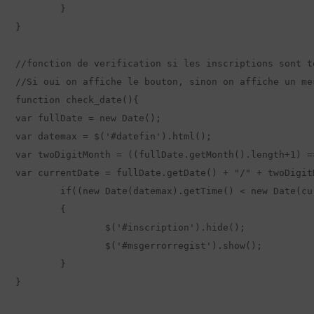
	}

}

//fonction de verification si les inscriptions sont t
//Si oui on affiche le bouton, sinon on affiche un mes
function check_date(){

var fullDate = new Date();

var datemax = $('#datefin').html();

var twoDigitMonth = ((fullDate.getMonth().length+1) =
var currentDate = fullDate.getDate() + "/" + twoDigit
	if((new Date(datemax).getTime() < new Date(currentDate).getTime()))

	{

		$('#inscription').hide();

		$('#msgerrorregist').show();

	}

}
