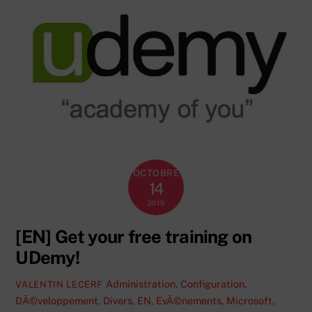
OCTOBRE
14
2015
[EN] Get your free training on
UDemy!
Administration
,
Configuration
,
VALENTIN LECERF
DÃ©veloppement
,
Divers
,
EN
,
EvÃ©nements
,
Microsoft
,