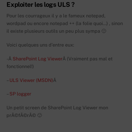
Exploiter les logs ULS ?
Pour les courrageux il y a le fameux notepad,
wordpad ou encore notepad ++ (la folie quoi…) , sinon
il existe plusieurs outils un peu plus sympa 🙂
Voici quelques uns d’entre eux:
-Â
SharePoint Log Viewer
Â (Vraiment pas mal et
fonctionnel!)
–
ULS Viewer (MSDN)
Â
–
SP logger
Un petit screen de SharePoint Log Viewer mon
prÃ©fÃ©rÃ© 🙂