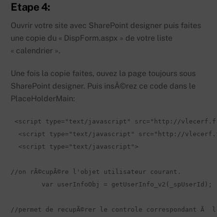
Etape 4:
Ouvrir votre site avec SharePoint designer puis faites
une copie du « DispForm.aspx » de votre liste
« calendrier ».
Une fois la copie faites, ouvez la page toujours sous
SharePoint designer. Puis insÃ©rez ce code dans le
PlaceHolderMain:
 <script type="text/javascript" src="http://vlecerf.f
  <script type="text/javascript" src="http://vlecerf.
  <script type="text/javascript">

//on rÃ©cupÃ©re l'objet utilisateur courant.

	var userInfoObj = getUserInfo_v2(_spUserId);  

//permet de recupÃ©rer le controle correspondant Ã  l'