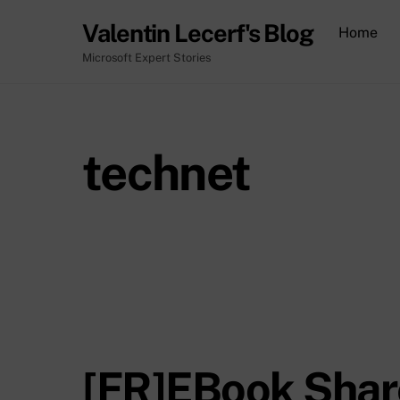
Skip
Valentin Lecerf's Blog
Home
to
content
Microsoft Expert Stories
technet
[FR]EBook Shar