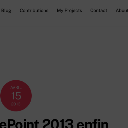
Blog
Contributions
My Projects
Contact
Abou
AVRIL
15
2013
ePoint 2013 enfin