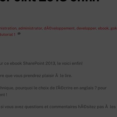
istration
,
administrator
,
dÃ©veloppement
,
developper
,
ebook
,
gok
tutorial
1
r ce ebook SharePoint 2013, le voici enfin!
re que vous prendrez plaisir Ã le lire.
hnique, pourquoi le choix de l’Ã©crire en anglais ? pour
nt !
s, si vous avez questions et commentaires hÃ©sitez pas Ã les