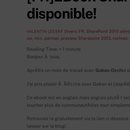
disponible!
Divers
,
FR
,
SharePoint 2013
admin
VALENTIN LECERF
iox
,
mcc
,
partner
,
preview
,
Sharepoint 2013
,
technet
,
Reading Time:
< 1
minute
Bonjour Ã tous,
AprÃ©s un mois de travail avec
Gokan Ozcifci
su
J’ai pris plaisir Ã Ã©crire avec Gokan et j’espÃ©
Ce ebook est en anglais mais anglais plutÃ´t tec
toucher plus de communautÃ©es tout simpleme
Retrouvez le gratuitement via le lien ci dessou
laisser sur le blog!