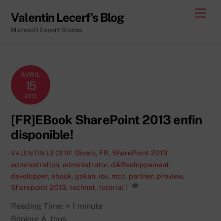
Skip
Men
Valentin Lecerf's Blog
to
Microsoft Expert Stories
content
AVRIL
15
2013
[FR]EBook SharePoint 2013 enfin
disponible!
Divers
,
FR
,
SharePoint 2013
VALENTIN LECERF
administration
,
administrator
,
dÃ©veloppement
,
developper
,
ebook
,
gokan
,
iox
,
mcc
,
partner
,
preview
,
Sharepoint 2013
,
technet
,
tutorial
1
Reading Time:
< 1
minute
Bonjour Ã tous,