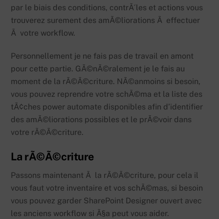
par le biais des conditions, contrÃ´les et actions vous
trouverez surement des amÃ©liorations Ã effectuer
Ã votre workflow.
Personnellement je ne fais pas de travail en amont
pour cette partie. GÃ©nÃ©ralement je le fais au
moment de la rÃ©Ã©criture. NÃ©anmoins si besoin,
vous pouvez reprendre votre schÃ©ma et la liste des
tÃ¢ches power automate disponibles afin d’identifier
des amÃ©liorations possibles et le prÃ©voir dans
votre rÃ©Ã©criture.
La rÃ©Ã©criture
Passons maintenant Ã la rÃ©Ã©criture, pour cela il
vous faut votre inventaire et vos schÃ©mas, si besoin
vous pouvez garder SharePoint Designer ouvert avec
les anciens workflow si Ã§a peut vous aider.