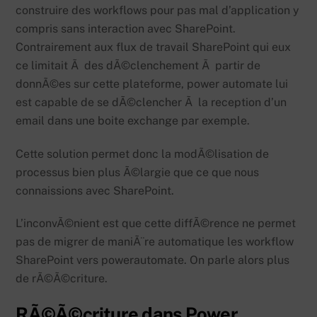
construire des workflows pour pas mal d’application y
compris sans interaction avec SharePoint.
Contrairement aux flux de travail SharePoint qui eux
ce limitait Ã des dÃ©clenchement Ã partir de
donnÃ©es sur cette plateforme, power automate lui
est capable de se dÃ©clencher Ã la reception d’un
email dans une boite exchange par exemple.
Cette solution permet donc la modÃ©lisation de
processus bien plus Ã©largie que ce que nous
connaissions avec SharePoint.
L’inconvÃ©nient est que cette diffÃ©rence ne permet
pas de migrer de maniÃ¨re automatique les workflow
SharePoint vers powerautomate. On parle alors plus
de rÃ©Ã©criture.
RÃ©Ã©criture dans Power