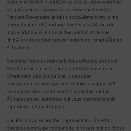
custom activities et intÃ©grez cela Ã votre workflow.
De quel maniÃ¨re je procÃ¨de personnellement?
Pendant l’inventaire, je fais un schÃ©ma draw.io me
permettant de rÃ©pertorier toutes les tÃ¢ches de
mon workflow, si je trouve des custom activities,
jâintÃ¨gre des actions power automate remplaÃ§ante
Ã la place.
Exemple: Votre custom activities effectue un appel
API et fait une mise Ã jour d’un Ã©lÃ©ment dans
SharePoint. Ã§a tombe bien, une action
powerautomate vous permet de faire un appel API.
Remplacez donc cette custom activities par les
Ã©tapes power automate qui vous permettrons de
reproduire le flux d’origine.
Ensuite, on va rechercher l’optimisation. En effet,
power automate permettant de faire pas mal de chose