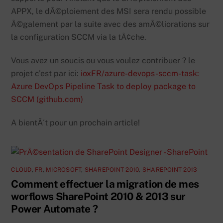
APPX, le dÃ©ploiement des MSI sera rendu possible
Ã©galement par la suite avec des amÃ©liorations sur
la configuration SCCM via la tÃ¢che.
Vous avez un soucis ou vous voulez contribuer ? le
projet c’est par ici:
ioxFR/azure-devops-sccm-task:
Azure DevOps Pipeline Task to deploy package to
SCCM (github.com)
A bientÃ´t pour un prochain article!
CLOUD
,
FR
,
MICROSOFT
,
SHAREPOINT 2010
,
SHAREPOINT 2013
Comment effectuer la migration de mes
worflows SharePoint 2010 & 2013 sur
Power Automate ?