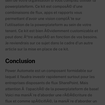
sein de votre organisation si vous comptez utiliser la
powerplateform. Ce kit est composÃ© d’une
combinaisons de flux, apps et rapports vous
permettant d’avoir une vision complÃ¨te sur
l’utilisation de la powerplateform au sein de votre
tenant. Ce kit est bien Ã©videmment customizable et
peut donc Ãªtre adaptÃ© en fonction de vos besoins.
Je reviendrais sur ce sujet dans le cadre d’un autre
article sur la mise en place de ce kit.
Conclusion
Power Automate est un composant formidable sur
lequel il faudra investir rapidement surtout pour les
entreprises disposants de flux SharePoint. Mais
attention Ã l’opacitÃ© de la powerplateform de base!
Voici ma maniÃ¨re d’aborder une rÃ©Ã©criture de
flux et comme spÃ©cifiÃ©, la maniÃ¨re d’aborder un