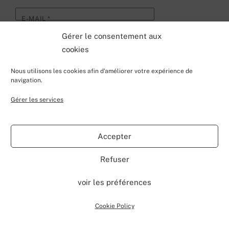
E-MAIL
*
Gérer le consentement aux
cookies
SITE WEB
Nous utilisons les cookies afin d'améliorer votre expérience de
navigation.
Ce site utilise Akismet pour réduire les indésirables.
Gérer les services
En savoir plus sur la façon dont les données de vos
commentaires sont traitées
.
Accepter
Refuser
voir les préférences
Cookie Policy