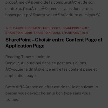
problÃ¨me dÃ©pend de la complexitÃ© et de son
contexte, j’espÃ¨re nÃ©anmoins vous donner des
bases pour prÃ©parer vos rÃ©Ã©criture au mieux 🙂
.NET
,
DÃ©VELOPPEMENT
,
MICROSOFT
,
SHAREPOINT 2007
,
SHAREPOINT 2010
,
SHAREPOINT 2013
,
SHAREPOINT 2016
SharePoint – Choisir entre Content Page et
Application Page
Reading Time:
< 1
minute
Bonjour, Aujourd’hui dans ce post nous allons
Ã©voquer la diffÃ©rence entre les content page et
application page.
Cette diffÃ©rence en effet est de taille et suivant le
besoin vous devez choisir le bon type sans vous
tromper.