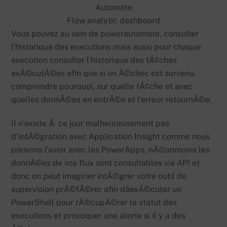
Flow analytic dashboard
Vous pouvez au sein de powerautomate, consulter
l’historique des executions mais aussi pour chaque
execution consulter l’historique des tÃ¢ches
exÃ©cutÃ©es afin que si un Ã©chec est survenu,
comprendre pourquoi, sur quelle tÃ¢che et avec
quelles donnÃ©es en entrÃ©e et l’erreur retournÃ©e.
Il n’existe Ã ce jour malheureusement pas
d’intÃ©gration avec Application Insight comme nous
pouvons l’avoir avec les PowerApps, nÃ©anmoins les
donnÃ©es de vos flux sont consultables via API et
donc on peut imaginer intÃ©grer votre outil de
supervision prÃ©fÃ©rer afin dâexÃ©cuter un
PowerShell pour rÃ©cupÃ©rer le statut des
executions et provoquer une alerte si il y a des