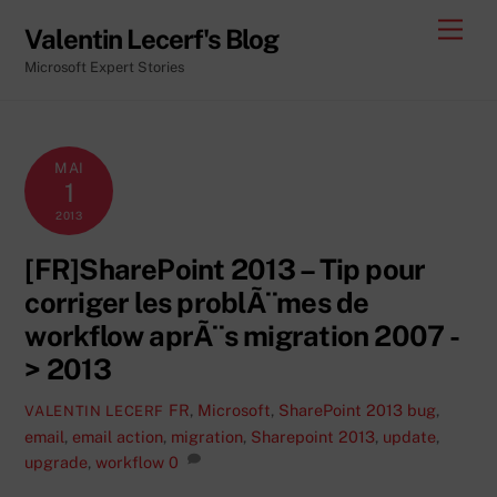
Skip
Men
Valentin Lecerf's Blog
to
Microsoft Expert Stories
content
MAI
1
2013
[FR]SharePoint 2013 – Tip pour
corriger les problÃ¨mes de
workflow aprÃ¨s migration 2007 -
> 2013
FR
,
Microsoft
,
SharePoint 2013
bug
,
VALENTIN LECERF
email
,
email action
,
migration
,
Sharepoint 2013
,
update
,
upgrade
,
workflow
0