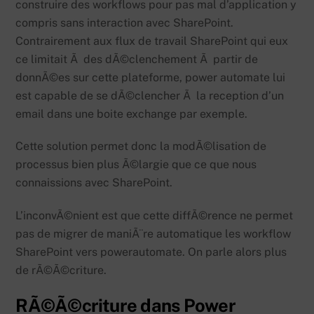
construire des workflows pour pas mal d’application y
compris sans interaction avec SharePoint.
Contrairement aux flux de travail SharePoint qui eux
ce limitait Ã des dÃ©clenchement Ã partir de
donnÃ©es sur cette plateforme, power automate lui
est capable de se dÃ©clencher Ã la reception d’un
email dans une boite exchange par exemple.
Cette solution permet donc la modÃ©lisation de
processus bien plus Ã©largie que ce que nous
connaissions avec SharePoint.
L’inconvÃ©nient est que cette diffÃ©rence ne permet
pas de migrer de maniÃ¨re automatique les workflow
SharePoint vers powerautomate. On parle alors plus
de rÃ©Ã©criture.
RÃ©Ã©criture dans Power