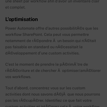
une sheet par workflow afin d’avoir un inventaire clair
et complet.
L’optimisation
Power Automate offre d’autres possibilitÃ©s que les
workflow SharePoint. Cela peut vous permettre
notamment de rÃ©pondre Ã un besoin qui n’Ã©tait
pas faisable en standard ou nÃ©cessitait le
dÃ©veloppement d’une custom activities.
C’est le moment de prendre le pÃ©rimÃ¨tre de
rÃ©Ã©criture et de chercher Ã optimiser/amÃ©liorer
vos workflows.
Tout d’abord, concentrez vous sur les custom
activities dont nous savons dÃ©jÃ que nous pourrons
pas les rÃ©cupÃ©rer. Identifiez ce que fait votre
custom activities et intÃ©grez cela Ã votre workflow.