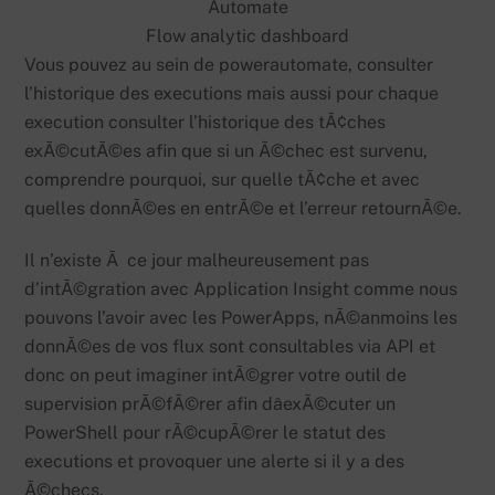
Flow analytic dashboard
Vous pouvez au sein de powerautomate, consulter
l’historique des executions mais aussi pour chaque
execution consulter l’historique des tÃ¢ches
exÃ©cutÃ©es afin que si un Ã©chec est survenu,
comprendre pourquoi, sur quelle tÃ¢che et avec
quelles donnÃ©es en entrÃ©e et l’erreur retournÃ©e.
Il n’existe Ã ce jour malheureusement pas
d’intÃ©gration avec Application Insight comme nous
pouvons l’avoir avec les PowerApps, nÃ©anmoins les
donnÃ©es de vos flux sont consultables via API et
donc on peut imaginer intÃ©grer votre outil de
supervision prÃ©fÃ©rer afin dâexÃ©cuter un
PowerShell pour rÃ©cupÃ©rer le statut des
executions et provoquer une alerte si il y a des
Ã©checs.