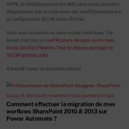
APPX, le dÃ©ploiement des MSI sera rendu possible
Ã©galement par la suite avec des amÃ©liorations sur
la configuration SCCM via la tÃ¢che.
Vous avez un soucis ou vous voulez contribuer ? le
projet c’est par ici:
ioxFR/azure-devops-sccm-task:
Azure DevOps Pipeline Task to deploy package to
SCCM (github.com)
A bientÃ´t pour un prochain article!
CLOUD
,
FR
,
MICROSOFT
,
SHAREPOINT 2010
,
SHAREPOINT 2013
Comment effectuer la migration de mes
worflows SharePoint 2010 & 2013 sur
Power Automate ?