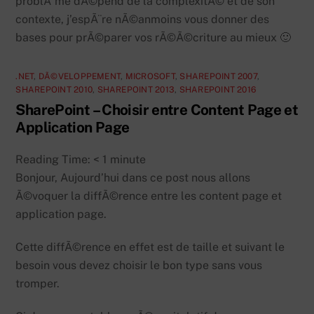
problÃ¨me dÃ©pend de la complexitÃ© et de son
contexte, j’espÃ¨re nÃ©anmoins vous donner des
bases pour prÃ©parer vos rÃ©Ã©criture au mieux 🙂
.NET
,
DÃ©VELOPPEMENT
,
MICROSOFT
,
SHAREPOINT 2007
,
SHAREPOINT 2010
,
SHAREPOINT 2013
,
SHAREPOINT 2016
SharePoint – Choisir entre Content Page et
Application Page
Reading Time:
< 1
minute
Bonjour, Aujourd’hui dans ce post nous allons
Ã©voquer la diffÃ©rence entre les content page et
application page.
Cette diffÃ©rence en effet est de taille et suivant le
besoin vous devez choisir le bon type sans vous
tromper.