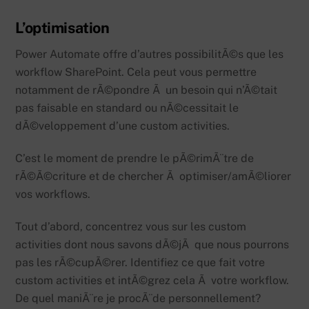
L’optimisation
Power Automate offre d’autres possibilitÃ©s que les
workflow SharePoint. Cela peut vous permettre
notamment de rÃ©pondre Ã un besoin qui n’Ã©tait
pas faisable en standard ou nÃ©cessitait le
dÃ©veloppement d’une custom activities.
C’est le moment de prendre le pÃ©rimÃ¨tre de
rÃ©Ã©criture et de chercher Ã optimiser/amÃ©liorer
vos workflows.
Tout d’abord, concentrez vous sur les custom
activities dont nous savons dÃ©jÃ que nous pourrons
pas les rÃ©cupÃ©rer. Identifiez ce que fait votre
custom activities et intÃ©grez cela Ã votre workflow.
De quel maniÃ¨re je procÃ¨de personnellement?