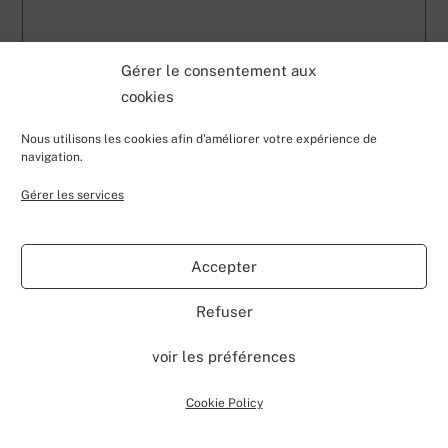
Gérer le consentement aux
cookies
Nous utilisons les cookies afin d'améliorer votre expérience de
NOM
*
navigation.
Gérer les services
E-MAIL
*
Accepter
SITE WEB
Refuser
voir les préférences
Ce site utilise Akismet pour réduire les indésirables.
En savoir plus sur la façon dont les données de vos
Cookie Policy
commentaires sont traitées
.