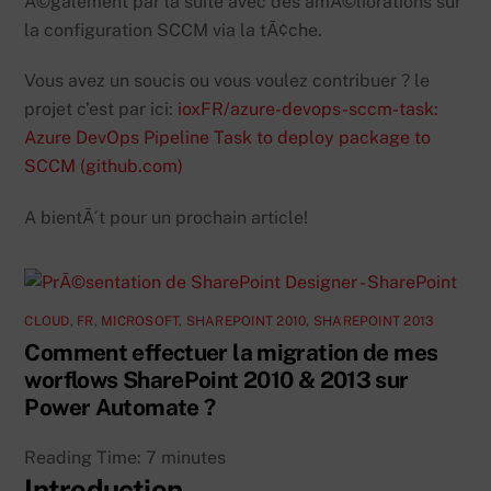
Ã©galement par la suite avec des amÃ©liorations sur
la configuration SCCM via la tÃ¢che.
Vous avez un soucis ou vous voulez contribuer ? le
projet c’est par ici:
ioxFR/azure-devops-sccm-task:
Azure DevOps Pipeline Task to deploy package to
SCCM (github.com)
A bientÃ´t pour un prochain article!
CLOUD
,
FR
,
MICROSOFT
,
SHAREPOINT 2010
,
SHAREPOINT 2013
Comment effectuer la migration de mes
worflows SharePoint 2010 & 2013 sur
Power Automate ?
Reading Time:
7
minutes
Introduction