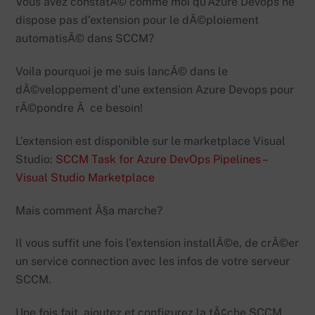
Vous avez constatÃ© comme moi qu’Azure Devops ne
dispose pas d’extension pour le dÃ©ploiement
automatisÃ© dans SCCM?
Voila pourquoi je me suis lancÃ© dans le
dÃ©veloppement d’une extension Azure Devops pour
rÃ©pondre Ã ce besoin!
L’extension est disponible sur le marketplace Visual
Studio:
SCCM Task for Azure DevOps Pipelines –
Visual Studio Marketplace
Mais comment Ã§a marche?
Il vous suffit une fois l’extension installÃ©e, de crÃ©er
un service connection avec les infos de votre serveur
SCCM.
Une fois fait, ajoutez et configurez la tÃ¢che SCCM