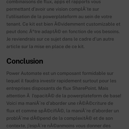
combinaisons de flux, apps et rapports vous
permettant d’avoir une vision complÃ¨te sur
l’utilisation de la powerplateform au sein de votre
tenant. Ce kit est bien Ã©videmment customizable et
peut donc Ãªtre adaptÃ© en fonction de vos besoins.
Je reviendrais sur ce sujet dans le cadre d’un autre
article sur la mise en place de ce kit.
Conclusion
Power Automate est un composant formidable sur
lequel il faudra investir rapidement surtout pour les
entreprises disposants de flux SharePoint. Mais
attention Ã l’opacitÃ© de la powerplateform de base!
Voici ma maniÃ¨re d’aborder une rÃ©Ã©criture de
flux et comme spÃ©cifiÃ©, la maniÃ¨re d’aborder un
problÃ¨me dÃ©pend de la complexitÃ© et de son
contexte, j’espÃ¨re nÃ©anmoins vous donner des