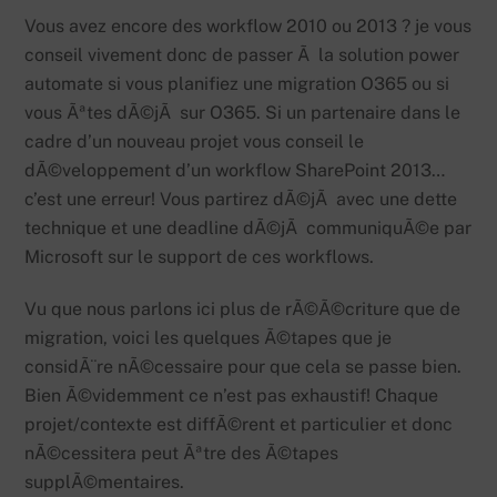
Vous avez encore des workflow 2010 ou 2013 ? je vous
conseil vivement donc de passer Ã la solution power
automate si vous planifiez une migration O365 ou si
vous Ãªtes dÃ©jÃ sur O365. Si un partenaire dans le
cadre d’un nouveau projet vous conseil le
dÃ©veloppement d’un workflow SharePoint 2013…
c’est une erreur! Vous partirez dÃ©jÃ avec une dette
technique et une deadline dÃ©jÃ communiquÃ©e par
Microsoft sur le support de ces workflows.
Vu que nous parlons ici plus de rÃ©Ã©criture que de
migration, voici les quelques Ã©tapes que je
considÃ¨re nÃ©cessaire pour que cela se passe bien.
Bien Ã©videmment ce n’est pas exhaustif! Chaque
projet/contexte est diffÃ©rent et particulier et donc
nÃ©cessitera peut Ãªtre des Ã©tapes
supplÃ©mentaires.