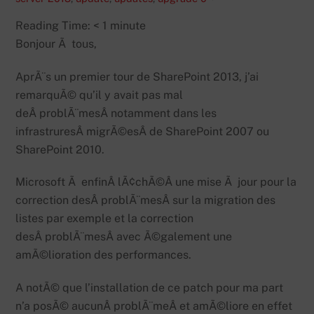
Reading Time:
< 1
minute
Bonjour Ã tous,
AprÃ¨s un premier tour de SharePoint 2013, j’ai
remarquÃ© qu’il y avait pas mal
deÂ problÃ¨mesÂ notamment dans les
infrastruresÂ migrÃ©esÂ de SharePoint 2007 ou
SharePoint 2010.
Microsoft Ã enfinÂ lÃ¢chÃ©Â une mise Ã jour pour la
correction desÂ problÃ¨mesÂ sur la migration des
listes par exemple et la correction
desÂ problÃ¨mesÂ avec Ã©galement une
amÃ©lioration des performances.
A notÃ© que l’installation de ce patch pour ma part
n’a posÃ© aucunÂ problÃ¨meÂ et amÃ©liore en effet