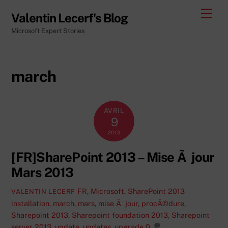
Skip
Men
Valentin Lecerf's Blog
to
Microsoft Expert Stories
content
march
AVRIL
9
2013
[FR]SharePoint 2013 – Mise Ã jour
Mars 2013
FR
,
Microsoft
,
SharePoint 2013
VALENTIN LECERF
installation
,
march
,
mars
,
mise Ã jour
,
procÃ©dure
,
Sharepoint 2013
,
Sharepoint foundation 2013
,
Sharepoint
server 2013
,
update
,
updates
,
upgrade
0