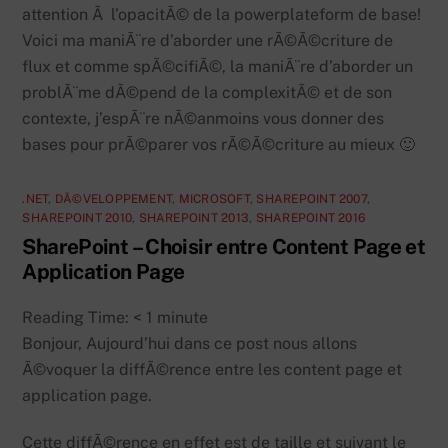
attention Ã l’opacitÃ© de la powerplateform de base!
Voici ma maniÃ¨re d’aborder une rÃ©Ã©criture de
flux et comme spÃ©cifiÃ©, la maniÃ¨re d’aborder un
problÃ¨me dÃ©pend de la complexitÃ© et de son
contexte, j’espÃ¨re nÃ©anmoins vous donner des
bases pour prÃ©parer vos rÃ©Ã©criture au mieux 🙂
.NET
,
DÃ©VELOPPEMENT
,
MICROSOFT
,
SHAREPOINT 2007
,
SHAREPOINT 2010
,
SHAREPOINT 2013
,
SHAREPOINT 2016
SharePoint – Choisir entre Content Page et
Application Page
Reading Time:
< 1
minute
Bonjour, Aujourd’hui dans ce post nous allons
Ã©voquer la diffÃ©rence entre les content page et
application page.
Cette diffÃ©rence en effet est de taille et suivant le