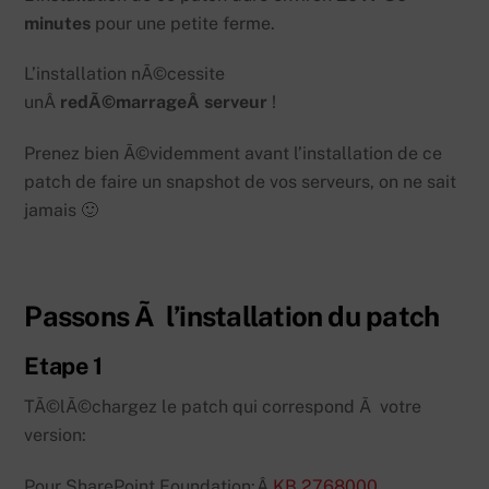
minutes
pour une petite ferme.
L’installation nÃ©cessite
unÂ
redÃ©marrageÂ serveur
!
Prenez bien Ã©videmment avant l’installation de ce
patch de faire un snapshot de vos serveurs, on ne sait
jamais 🙂
Passons Ã l’installation du patch
Etape 1
TÃ©lÃ©chargez le patch qui correspond Ã votre
version:
Pour SharePoint Foundation:Â
KB 2768000