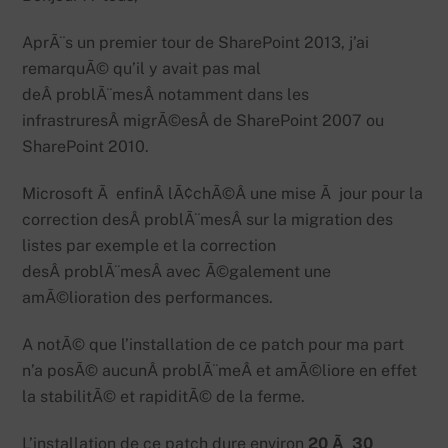
AprÃ¨s un premier tour de SharePoint 2013, j’ai
remarquÃ© qu’il y avait pas mal
deÂ problÃ¨mesÂ notamment dans les
infrastruresÂ migrÃ©esÂ de SharePoint 2007 ou
SharePoint 2010.
Microsoft Ã enfinÂ lÃ¢chÃ©Â une mise Ã jour pour la
correction desÂ problÃ¨mesÂ sur la migration des
listes par exemple et la correction
desÂ problÃ¨mesÂ avec Ã©galement une
amÃ©lioration des performances.
A notÃ© que l’installation de ce patch pour ma part
n’a posÃ© aucunÂ problÃ¨meÂ et amÃ©liore en effet
la stabilitÃ© et rapiditÃ© de la ferme.
L’installation de ce patch dure environ
20 Ã 30