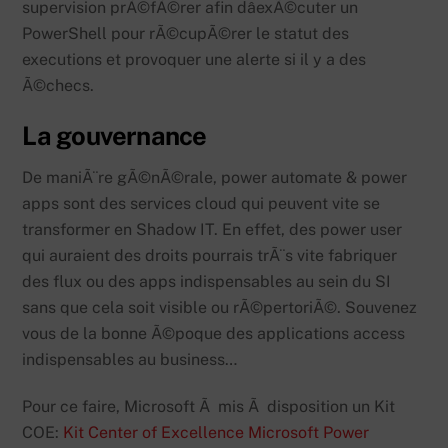
supervision prÃ©fÃ©rer afin dâexÃ©cuter un
PowerShell pour rÃ©cupÃ©rer le statut des
executions et provoquer une alerte si il y a des
Ã©checs.
La gouvernance
De maniÃ¨re gÃ©nÃ©rale, power automate & power
apps sont des services cloud qui peuvent vite se
transformer en Shadow IT. En effet, des power user
qui auraient des droits pourrais trÃ¨s vite fabriquer
des flux ou des apps indispensables au sein du SI
sans que cela soit visible ou rÃ©pertoriÃ©. Souvenez
vous de la bonne Ã©poque des applications access
indispensables au business…
Pour ce faire, Microsoft Ã mis Ã disposition un Kit
COE:
Kit Center of Excellence Microsoft Power