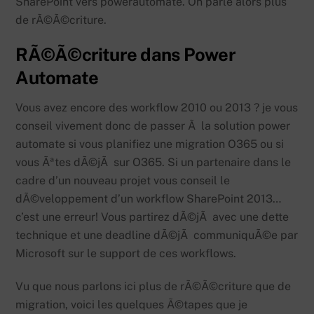
SharePoint vers powerautomate. On parle alors plus
de rÃ©Ã©criture.
RÃ©Ã©criture dans Power
Automate
Vous avez encore des workflow 2010 ou 2013 ? je vous
conseil vivement donc de passer Ã la solution power
automate si vous planifiez une migration O365 ou si
vous Ãªtes dÃ©jÃ sur O365. Si un partenaire dans le
cadre d’un nouveau projet vous conseil le
dÃ©veloppement d’un workflow SharePoint 2013…
c’est une erreur! Vous partirez dÃ©jÃ avec une dette
technique et une deadline dÃ©jÃ communiquÃ©e par
Microsoft sur le support de ces workflows.
Vu que nous parlons ici plus de rÃ©Ã©criture que de
migration, voici les quelques Ã©tapes que je