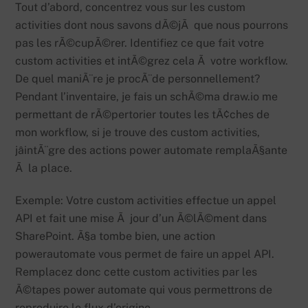
Tout d’abord, concentrez vous sur les custom
activities dont nous savons dÃ©jÃ que nous pourrons
pas les rÃ©cupÃ©rer. Identifiez ce que fait votre
custom activities et intÃ©grez cela Ã votre workflow.
De quel maniÃ¨re je procÃ¨de personnellement?
Pendant l’inventaire, je fais un schÃ©ma draw.io me
permettant de rÃ©pertorier toutes les tÃ¢ches de
mon workflow, si je trouve des custom activities,
jâintÃ¨gre des actions power automate remplaÃ§ante
Ã la place.
Exemple: Votre custom activities effectue un appel
API et fait une mise Ã jour d’un Ã©lÃ©ment dans
SharePoint. Ã§a tombe bien, une action
powerautomate vous permet de faire un appel API.
Remplacez donc cette custom activities par les
Ã©tapes power automate qui vous permettrons de
reproduire le flux d’origine.