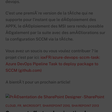
devops.
C’est une premiÃ¨re version de la tÃ¢che qui ne
supporte pour l’instant que le dÃ©ploiement des
APPX, le dÃ©ploiement des MSI sera rendu possible
Ã©galement par la suite avec des amÃ©liorations sur
la configuration SCCM via la tÃ¢che.
Vous avez un soucis ou vous voulez contribuer ? le
projet c’est par ici:
ioxFR/azure-devops-sccm-task:
Azure DevOps Pipeline Task to deploy package to
SCCM (github.com)
A bientÃ´t pour un prochain article!
CLOUD
,
FR
,
MICROSOFT
,
SHAREPOINT 2010
,
SHAREPOINT 2013