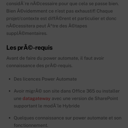
considÃ¨re nÃ©cessaire pour que cela se passe bien.
Bien Ã©videmment ce n’est pas exhaustif! Chaque
projet/contexte est diffÃ©rent et particulier et donc
nÃ©cessitera peut Ãªtre des Ã©tapes
supplÃ©mentaires.
Les prÃ©-requis
Avant de faire du power automate, il faut avoir
connaissance des prÃ©-requis.
Des licences Power Automate
Avoir migrÃ© son site dans Office 365 ou installer
une
datagateway
avec une version de SharePoint
supportant le modÃ¨le Hybride
Quelques connaissance sur power automate et son
fonctionnement.