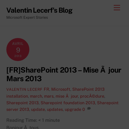
Skip
Men
Valentin Lecerf's Blog
to
Microsoft Expert Stories
content
AVRIL
9
2013
[FR]SharePoint 2013 – Mise Ã jour
Mars 2013
FR
,
Microsoft
,
SharePoint 2013
VALENTIN LECERF
installation
,
march
,
mars
,
mise Ã jour
,
procÃ©dure
,
Sharepoint 2013
,
Sharepoint foundation 2013
,
Sharepoint
server 2013
,
update
,
updates
,
upgrade
0
Reading Time:
< 1
minute
Bonjour Ã tous,