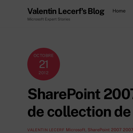
Skip
Valentin Lecerf's Blog
Home
to
content
Microsoft Expert Stories
OCTOBRE
21
2012
SharePoint 200
de collection de
Microsoft
,
SharePoint 2007
2007
VALENTIN LECERF