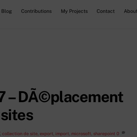
Blog
Contributions
My Projects
Contact
Abou
7 – DÃ©placement
 sites
,
collection de site
,
export
,
import
,
microsoft
,
sharepoint
0