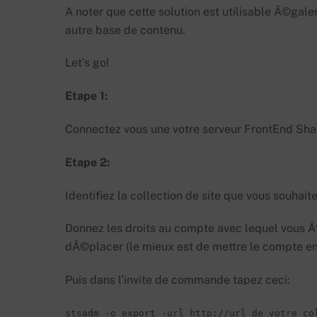
A noter que cette solution est utilisable Ã©gal
autre base de contenu.
Let’s go!
Etape 1:
Connectez vous une votre serveur FrontEnd Sha
Etape 2:
Identifiez la collection de site que vous souha
Donnez les droits au compte avec lequel vous Ãª
dÃ©placer (le mieux est de mettre le compte en 
Puis dans l’invite de commande tapez ceci:
stsadm -o export -url http://url_de_votre_col