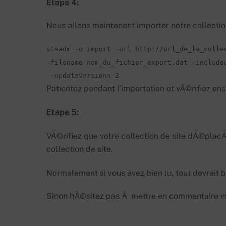
Etape 4:
Nous allons maintenant importer notre collection
stsadm -o import -url http://url_de_la_collec
-filename nom_du_fichier_export.dat -includeu
 -updateversions 2
Patientez pendant l’importation et vÃ©rifiez ensui
Etape 5:
VÃ©rifiez que votre collection de site dÃ©placÃ
collection de site.
Normalement si vous avez bien lu, tout devrait b
Sinon hÃ©sitez pas Ã mettre en commentaire v