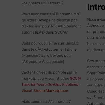
vos postes utilisateurs ?
Intr
Vous avez constatÃ© comme moi
Nous avio
qu’Azure Devops ne dispose pas
Ã©poque d
d’extension pour le dÃ©ploiement
on-premise
automatisÃ© dans SCCM?
pour modÃ
Voila pourquoi je me suis lancÃ©
business 
dans le dÃ©veloppement d’une
de docum
extension Azure Devops pour
Ces proce
rÃ©pondre Ã ce besoin!
construit 
L’extension est disponible sur le
SharePoin
marketplace Visual Studio:
SCCM
de constru
Task for Azure DevOps Pipelines –
sur notre 
Visual Studio Marketplace
Cloud est 
est Ã notr
Mais comment Ã§a marche?
Automate