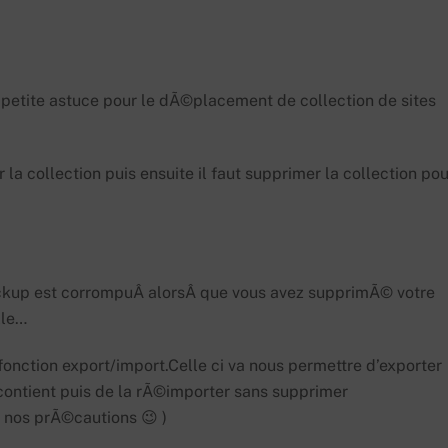
petite astuce pour le dÃ©placement de collection de sites
a collection puis ensuite il faut supprimer la collection pou
backup est corrompuÂ alorsÂ que vous avez supprimÃ© votre
lle…
 fonction export/import.Celle ci va nous permettre d’exporter
e contient puis de la rÃ©importer sans supprimer
 nos prÃ©cautions 😉 )