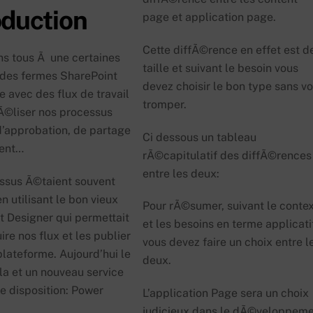
oduction
page et application page.
Cette diffÃ©rence en effet est d
ns tous Ã une certaines
taille et suivant le besoin vous
es fermes SharePoint
devez choisir le bon type sans v
 avec des flux de travail
tromper.
©liser nos processus
d’approbation, de partage
Ci dessous un tableau
ent…
rÃ©capitulatif des diffÃ©rences
entre les deux:
ssus Ã©taient souvent
en utilisant le bon vieux
Pour rÃ©sumer, suivant le conte
t Designer qui permettait
et les besoins en terme applicati
ire nos flux et les publier
vous devez faire un choix entre l
plateforme. Aujourd’hui le
deux.
la et un nouveau service
e disposition: Power
L’application Page sera un choix
.
judicieux dans le dÃ©veloppem