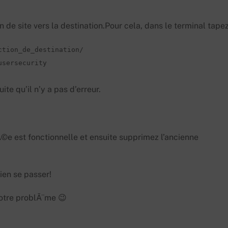
 de site vers la destination.Pour cela, dans le terminal tapez
tion_de_destination/ 

sersecurity

te qu’il n’y a pas d’erreur.
©e est fonctionnelle et ensuite supprimez l’ancienne
ien se passer!
otre problÃ¨me 😉