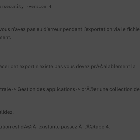
ersecurity -version 4
ous n’avez pas eu d’erreur pendant l’exportation via le fichie
ment.
lacer cet export n’existe pas vous devez prÃ©alablement la
trale -> Gestion des applications -> crÃ©er une collection de
lidez.
ination est dÃ©jÃ existante passez Ã l’Ã©tape 4.