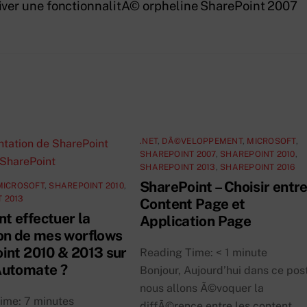
ver une fonctionnalitÃ© orpheline SharePoint 2007
.NET
,
DÃ©VELOPPEMENT
,
MICROSOFT
,
SHAREPOINT 2007
,
SHAREPOINT 2010
,
SHAREPOINT 2013
,
SHAREPOINT 2016
SharePoint – Choisir entr
MICROSOFT
,
SHAREPOINT 2010
,
 2013
Content Page et
 effectuer la
Application Page
on de mes worflows
int 2010 & 2013 sur
Reading Time:
< 1
minute
Automate ?
Bonjour, Aujourd’hui dans ce pos
nous allons Ã©voquer la
Time:
7
minutes
diffÃ©rence entre les content