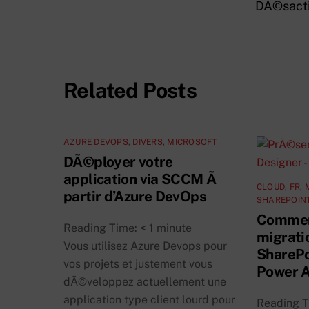
DÃ©sacti
Related Posts
AZURE DEVOPS
,
DIVERS
,
MICROSOFT
DÃ©ployer votre
application via SCCM Ã
CLOUD
,
FR
,
partir d’Azure DevOps
SHAREPOINT
Comment
Reading Time:
< 1
minute
migrati
Vous utilisez Azure Devops pour
SharePo
vos projets et justement vous
Power 
dÃ©veloppez actuellement une
application type client lourd pour
Reading 