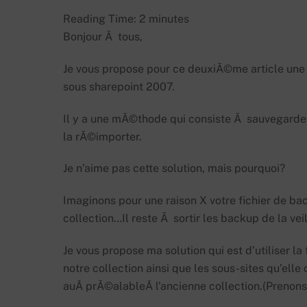
Reading Time:
2
minutes
Bonjour Ã tous,
Je vous propose pour ce deuxiÃ©me article une 
sous sharepoint 2007.
Il y a une mÃ©thode qui consiste Ã sauvegarder l
la rÃ©importer.
Je n’aime pas cette solution, mais pourquoi?
Imaginons pour une raison X votre fichier de 
collection…Il reste Ã sortir les backup de la vei
Je vous propose ma solution qui est d’utiliser la
notre collection ainsi que les sous-sites qu’ell
auÂ prÃ©alableÂ l’ancienne collection.(Prenons