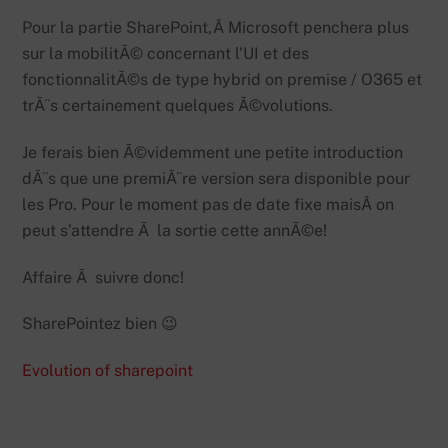
Pour la partie SharePoint,Â Microsoft penchera plus
sur la mobilitÃ© concernant l’UI et des
fonctionnalitÃ©s de type hybrid on premise / O365 et
trÃ¨s certainement quelques Ã©volutions.
Je ferais bien Ã©videmment une petite introduction
dÃ¨s que une premiÃ¨re version sera disponible pour
les Pro. Pour le moment pas de date fixe maisÂ on
peut s’attendre Ã la sortie cette annÃ©e!
Affaire Ã suivre donc!
SharePointez bien 😉
Evolution of sharepoint