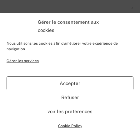
Gérer le consentement aux
NOM
*
cookies
Nous utilisons les cookies afin d'améliorer votre expérience de
E-MAIL
*
navigation.
Gérer les services
SITE WEB
Accepter
Ce site utilise Akismet pour réduire les indésirables.
Refuser
En savoir plus sur la façon dont les données de vos
voir les préférences
commentaires sont traitées
.
Cookie Policy