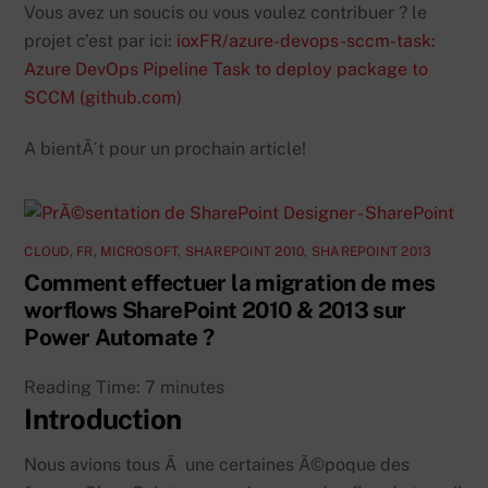
Vous avez un soucis ou vous voulez contribuer ? le
projet c’est par ici:
ioxFR/azure-devops-sccm-task:
Azure DevOps Pipeline Task to deploy package to
SCCM (github.com)
A bientÃ´t pour un prochain article!
CLOUD
,
FR
,
MICROSOFT
,
SHAREPOINT 2010
,
SHAREPOINT 2013
Comment effectuer la migration de mes
worflows SharePoint 2010 & 2013 sur
Power Automate ?
Reading Time:
7
minutes
Introduction
Nous avions tous Ã une certaines Ã©poque des