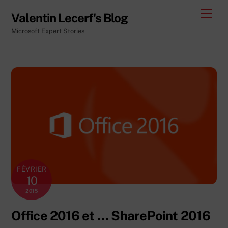
Skip
Men
Valentin Lecerf's Blog
to
Microsoft Expert Stories
content
FÉVRIER
10
2015
Office 2016 et … SharePoint 2016