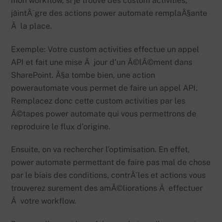
mon workflow, si je trouve des custom activities,
jâintÃ¨gre des actions power automate remplaÃ§ante
Ã la place.
Exemple: Votre custom activities effectue un appel
API et fait une mise Ã jour d’un Ã©lÃ©ment dans
SharePoint. Ã§a tombe bien, une action
powerautomate vous permet de faire un appel API.
Remplacez donc cette custom activities par les
Ã©tapes power automate qui vous permettrons de
reproduire le flux d’origine.
Ensuite, on va rechercher l’optimisation. En effet,
power automate permettant de faire pas mal de chose
par le biais des conditions, contrÃ´les et actions vous
trouverez surement des amÃ©liorations Ã effectuer
Ã votre workflow.