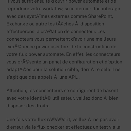
Il vous suffit ensuite d’ouvrir power automate et de
reproduire votre workflow, si ce dernier doit interagir
avec des systÃ¨mes externes comme SharePoint,
Exchange ou autre les tÃ¢ches Ã disposition
effectuerons la crÃ©ation de connecteur. Les
connecteurs vous permettent d’avoir une meilleurs
expÃ©rience power user lors de la construction de
votre flux power automate. En effet, les connecteurs
vous prÃ©sente un panel de configuration et d’option
adaptÃ©es pour la solution cible, derriÃ¨re cela il ne
s’agit que des appels Ã une API…
Attention, les connecteurs se configurent de basent
avec votre identitÃ© utilisateur, veillez donc Ã bien
disposer des droits.
Une fois votre flux rÃ©Ã©crit, veillez Ã ne pas avoir
d’erreur via le flux checker et effectuez un test via la