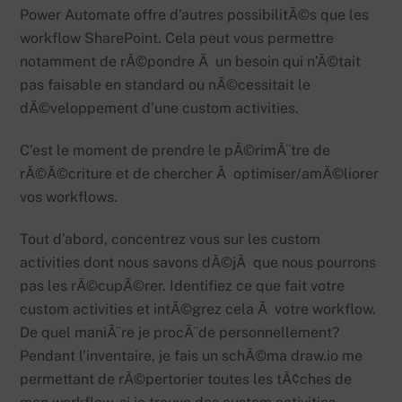
Power Automate offre d’autres possibilitÃ©s que les
workflow SharePoint. Cela peut vous permettre
notamment de rÃ©pondre Ã un besoin qui n’Ã©tait
pas faisable en standard ou nÃ©cessitait le
dÃ©veloppement d’une custom activities.
C’est le moment de prendre le pÃ©rimÃ¨tre de
rÃ©Ã©criture et de chercher Ã optimiser/amÃ©liorer
vos workflows.
Tout d’abord, concentrez vous sur les custom
activities dont nous savons dÃ©jÃ que nous pourrons
pas les rÃ©cupÃ©rer. Identifiez ce que fait votre
custom activities et intÃ©grez cela Ã votre workflow.
De quel maniÃ¨re je procÃ¨de personnellement?
Pendant l’inventaire, je fais un schÃ©ma draw.io me
permettant de rÃ©pertorier toutes les tÃ¢ches de