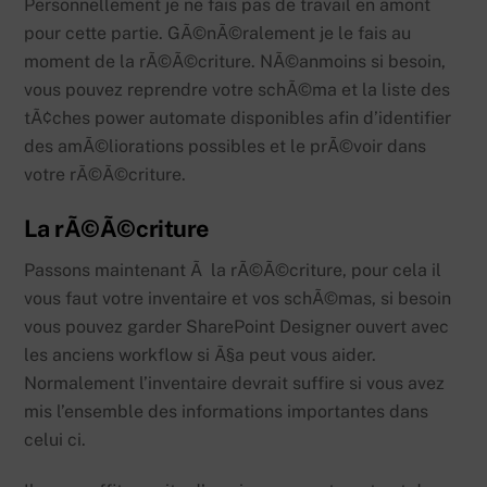
Personnellement je ne fais pas de travail en amont
pour cette partie. GÃ©nÃ©ralement je le fais au
moment de la rÃ©Ã©criture. NÃ©anmoins si besoin,
vous pouvez reprendre votre schÃ©ma et la liste des
tÃ¢ches power automate disponibles afin d’identifier
des amÃ©liorations possibles et le prÃ©voir dans
votre rÃ©Ã©criture.
La rÃ©Ã©criture
Passons maintenant Ã la rÃ©Ã©criture, pour cela il
vous faut votre inventaire et vos schÃ©mas, si besoin
vous pouvez garder SharePoint Designer ouvert avec
les anciens workflow si Ã§a peut vous aider.
Normalement l’inventaire devrait suffire si vous avez
mis l’ensemble des informations importantes dans
celui ci.