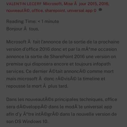
Microsoft
,
Mise Ã jour
2015
,
2016
,
VALENTIN LECERF
nouveautÃ©
,
office
,
sharepoint
,
universal app
0
Reading Time:
< 1
minute
Bonjour Ã tous,
Microsoft Ã fait l’annonce de la sortie de la prochaine
version d’office 2016 donc et par la mÃªme occasion
annonce la sortie de SharePoint 2016 une version on
premise qui disposera encore et toujours infopath
services. Ce dernier Ã©tait annoncÃ© comme mort
mais microsoft Ã donc rÃ©visÃ© la timeline et
repousse la mort Ã plus tard.
Dans les nouveautÃ©s principales techniques, office
sera dÃ©veloppÃ© dans le modÃ¨le universal app
afin d’y Ãªtre intÃ©grÃ© dans la nouvelle version de
son OS Windows 10.