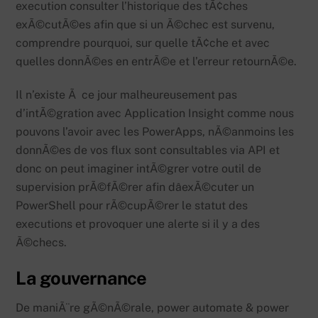
execution consulter l’historique des tÃ¢ches
exÃ©cutÃ©es afin que si un Ã©chec est survenu,
comprendre pourquoi, sur quelle tÃ¢che et avec
quelles donnÃ©es en entrÃ©e et l’erreur retournÃ©e.
Il n’existe Ã ce jour malheureusement pas
d’intÃ©gration avec Application Insight comme nous
pouvons l’avoir avec les PowerApps, nÃ©anmoins les
donnÃ©es de vos flux sont consultables via API et
donc on peut imaginer intÃ©grer votre outil de
supervision prÃ©fÃ©rer afin dâexÃ©cuter un
PowerShell pour rÃ©cupÃ©rer le statut des
executions et provoquer une alerte si il y a des
Ã©checs.
La gouvernance
De maniÃ¨re gÃ©nÃ©rale, power automate & power