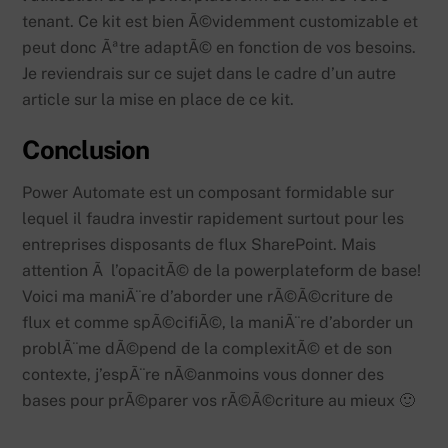
tenant. Ce kit est bien Ã©videmment customizable et
peut donc Ãªtre adaptÃ© en fonction de vos besoins.
Je reviendrais sur ce sujet dans le cadre d’un autre
article sur la mise en place de ce kit.
Conclusion
Power Automate est un composant formidable sur
lequel il faudra investir rapidement surtout pour les
entreprises disposants de flux SharePoint. Mais
attention Ã l’opacitÃ© de la powerplateform de base!
Voici ma maniÃ¨re d’aborder une rÃ©Ã©criture de
flux et comme spÃ©cifiÃ©, la maniÃ¨re d’aborder un
problÃ¨me dÃ©pend de la complexitÃ© et de son
contexte, j’espÃ¨re nÃ©anmoins vous donner des
bases pour prÃ©parer vos rÃ©Ã©criture au mieux 🙂