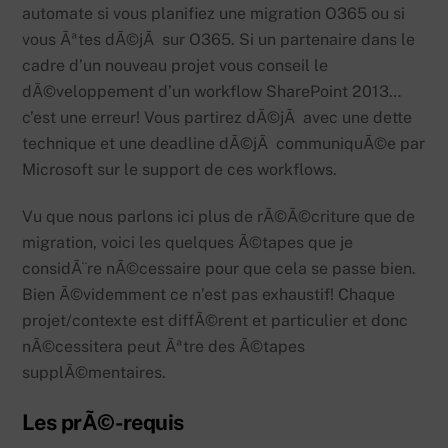
automate si vous planifiez une migration O365 ou si
vous Ãªtes dÃ©jÃ sur O365. Si un partenaire dans le
cadre d’un nouveau projet vous conseil le
dÃ©veloppement d’un workflow SharePoint 2013…
c’est une erreur! Vous partirez dÃ©jÃ avec une dette
technique et une deadline dÃ©jÃ communiquÃ©e par
Microsoft sur le support de ces workflows.
Vu que nous parlons ici plus de rÃ©Ã©criture que de
migration, voici les quelques Ã©tapes que je
considÃ¨re nÃ©cessaire pour que cela se passe bien.
Bien Ã©videmment ce n’est pas exhaustif! Chaque
projet/contexte est diffÃ©rent et particulier et donc
nÃ©cessitera peut Ãªtre des Ã©tapes
supplÃ©mentaires.
Les prÃ©-requis