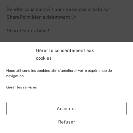
Rendez vous bientÃ´t pour un nouvel article sur
SharePoint bien evidemment 🙂
SharePointez bien !
Gérer le consentement aux
cookies
Nous utilisons les cookies afin d'améliorer votre expérience de
navigation.
Gérer les services
Back
Valentin Lecerf's Blog
To
Accepter
Top
Home
Blog
Contributions
My Projects
Contact
Refuser
About