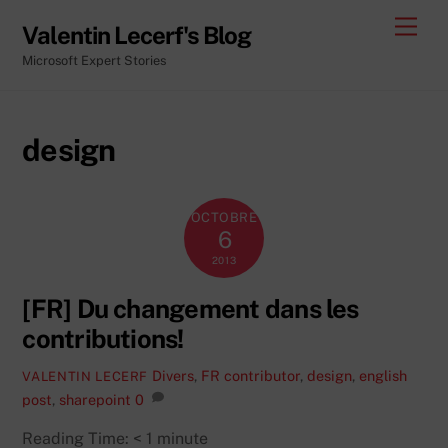
Skip
Men
Valentin Lecerf's Blog
to
Microsoft Expert Stories
content
design
OCTOBRE
6
2013
[FR] Du changement dans les
contributions!
Divers
,
FR
contributor
,
design
,
english
VALENTIN LECERF
post
,
sharepoint
0
Reading Time:
< 1
minute