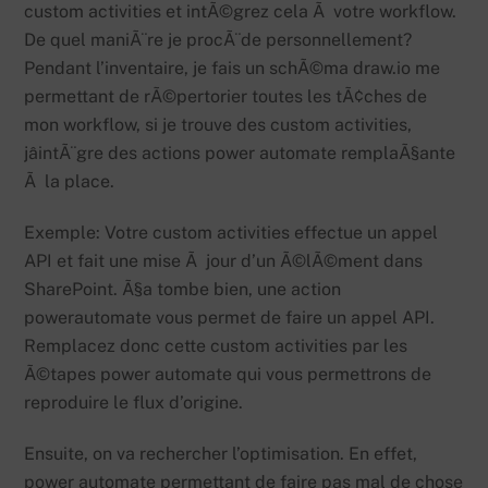
custom activities et intÃ©grez cela Ã votre workflow.
De quel maniÃ¨re je procÃ¨de personnellement?
Pendant l’inventaire, je fais un schÃ©ma draw.io me
permettant de rÃ©pertorier toutes les tÃ¢ches de
mon workflow, si je trouve des custom activities,
jâintÃ¨gre des actions power automate remplaÃ§ante
Ã la place.
Exemple: Votre custom activities effectue un appel
API et fait une mise Ã jour d’un Ã©lÃ©ment dans
SharePoint. Ã§a tombe bien, une action
powerautomate vous permet de faire un appel API.
Remplacez donc cette custom activities par les
Ã©tapes power automate qui vous permettrons de
reproduire le flux d’origine.
Ensuite, on va rechercher l’optimisation. En effet,
power automate permettant de faire pas mal de chose