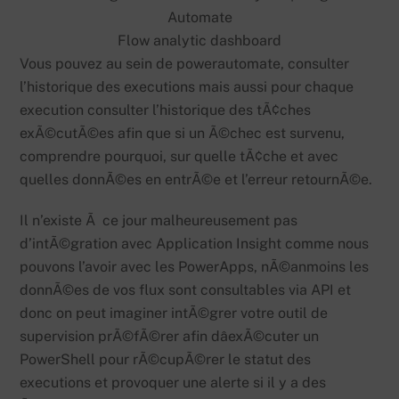
Flow analytic dashboard
Vous pouvez au sein de powerautomate, consulter
l’historique des executions mais aussi pour chaque
execution consulter l’historique des tÃ¢ches
exÃ©cutÃ©es afin que si un Ã©chec est survenu,
comprendre pourquoi, sur quelle tÃ¢che et avec
quelles donnÃ©es en entrÃ©e et l’erreur retournÃ©e.
Il n’existe Ã ce jour malheureusement pas
d’intÃ©gration avec Application Insight comme nous
pouvons l’avoir avec les PowerApps, nÃ©anmoins les
donnÃ©es de vos flux sont consultables via API et
donc on peut imaginer intÃ©grer votre outil de
supervision prÃ©fÃ©rer afin dâexÃ©cuter un
PowerShell pour rÃ©cupÃ©rer le statut des
executions et provoquer une alerte si il y a des