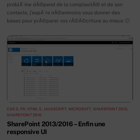
problÃ¨me dÃ©pend de la complexitÃ© et de son
contexte, j’espÃ¨re nÃ©anmoins vous donner des
bases pour prÃ©parer vos rÃ©Ã©criture au mieux 🙂
CSS 3
,
FR
,
HTML 5
,
JAVASCRIPT
,
MICROSOFT
,
SHAREPOINT 2013
,
SHAREPOINT 2016
SharePoint 2013/2016 – Enfin une
responsive UI