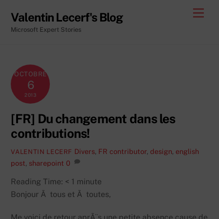
Skip
Men
Valentin Lecerf's Blog
to
Microsoft Expert Stories
content
OCTOBRE
6
2013
[FR] Du changement dans les
contributions!
Divers
,
FR
contributor
,
design
,
english
VALENTIN LECERF
post
,
sharepoint
0
Reading Time:
< 1
minute
Bonjour Ã tous et Ã toutes,
Me voici de retour aprÃ¨s une petite absence cause de