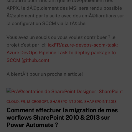
supporte pour l’instant que le dÃ©ploiement des
APPX, le dÃ©ploiement des MSI sera rendu possible
Ã©galement par la suite avec des amÃ©liorations sur
la configuration SCCM via la tÃ¢che.
Vous avez un soucis ou vous voulez contribuer ? le
projet c’est par ici:
ioxFR/azure-devops-sccm-task:
Azure DevOps Pipeline Task to deploy package to
SCCM (github.com)
A bientÃ´t pour un prochain article!
CLOUD
,
FR
,
MICROSOFT
,
SHAREPOINT 2010
,
SHAREPOINT 2013
Comment effectuer la migration de mes
worflows SharePoint 2010 & 2013 sur
Power Automate ?