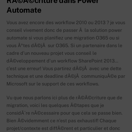
RÃ©Ã©criture dans Power
Automate
Vous avez encore des workflow 2010 ou 2013 ? je vous
conseil vivement donc de passer Ã la solution power
automate si vous planifiez une migration O365 ou si
vous Ãªtes dÃ©jÃ sur O365. Si un partenaire dans le
cadre d’un nouveau projet vous conseil le
dÃ©veloppement d’un workflow SharePoint 2013…
c’est une erreur! Vous partirez dÃ©jÃ avec une dette
technique et une deadline dÃ©jÃ communiquÃ©e par
Microsoft sur le support de ces workflows.
Vu que nous parlons ici plus de rÃ©Ã©criture que de
migration, voici les quelques Ã©tapes que je
considÃ¨re nÃ©cessaire pour que cela se passe bien.
Bien Ã©videmment ce n’est pas exhaustif! Chaque
projet/contexte est diffÃ©rent et particulier et donc