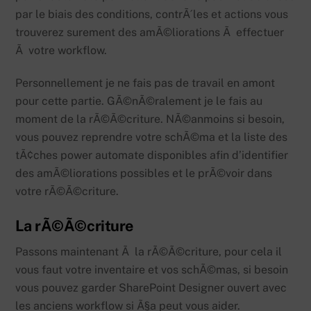
par le biais des conditions, contrÃ´les et actions vous
trouverez surement des amÃ©liorations Ã effectuer
Ã votre workflow.
Personnellement je ne fais pas de travail en amont
pour cette partie. GÃ©nÃ©ralement je le fais au
moment de la rÃ©Ã©criture. NÃ©anmoins si besoin,
vous pouvez reprendre votre schÃ©ma et la liste des
tÃ¢ches power automate disponibles afin d’identifier
des amÃ©liorations possibles et le prÃ©voir dans
votre rÃ©Ã©criture.
La rÃ©Ã©criture
Passons maintenant Ã la rÃ©Ã©criture, pour cela il
vous faut votre inventaire et vos schÃ©mas, si besoin
vous pouvez garder SharePoint Designer ouvert avec
les anciens workflow si Ã§a peut vous aider.